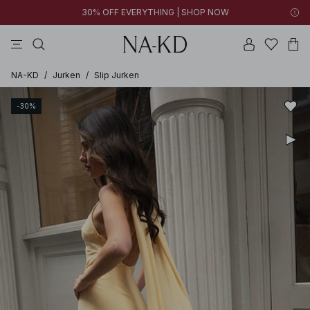
30% OFF EVERYTHING | SHOP NOW
jurken
lange mouwen tops
tops
broeken
bruine
NA-KD
/
Jurken
/
Slip Jurken
-30%