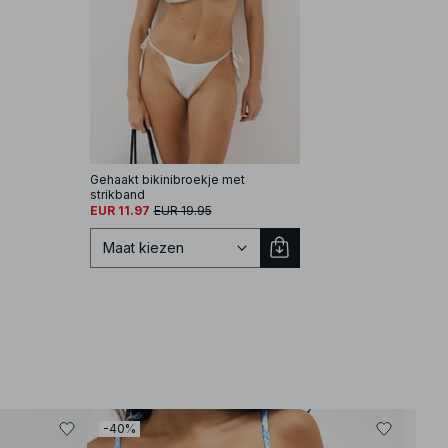
Gehaakt bikinibroekje met
strikband
EUR 11.97
EUR 19.95
Maat kiezen
Selecteer maat
-40%
-30
XS