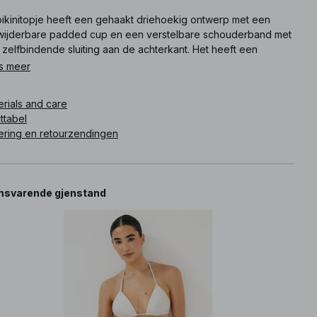
 bikinitopje heeft een gehaakt driehoekig ontwerp met een
wijderbare padded cup en een verstelbare schouderband met
zelfbindende sluiting aan de achterkant. Het heeft een
nenvoering.
s meer
ikelnummer
:
1100-012852-0001
erials and care
ttabel
ering en retourzendingen
svarende gjenstand