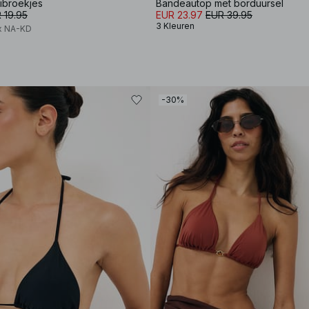
nibroekjes
Bandeautop met borduursel
 19.95
EUR 23.97
EUR 39.95
3 Kleuren
x NA-KD
-30%