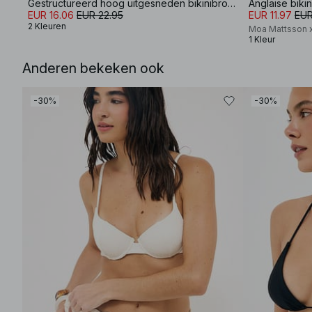
Gestructureerd hoog uitgesneden bikinibroekje
Anglaise biki
EUR 16.06
EUR 22.95
EUR 11.97
EUR
2 Kleuren
Moa Mattsson 
1 Kleur
Anderen bekeken ook
-30%
-30%