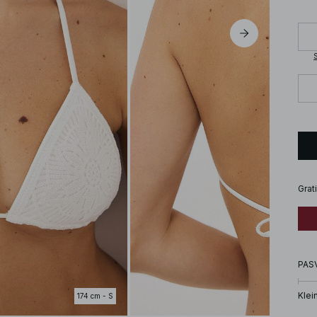
S
Grat
PAS
Klei
174 cm - S