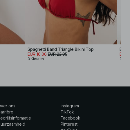
Spaghetti Band Triangle Bikini Top
Bikin
EUR 16.06
EUR 22.95
EUR 
3 Kleuren
3 Kle
Over ons
Instagram
arrière
TikTok
edrijfsinformatie
Facebook
Duurzaamheid
Pinterest