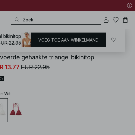
 bikinitop
VOEG TOE AAN WINKELMAND
KD
/
Zwemkleding
/
Bikini's
/
Bikinitops
/
Triangel Bikini's
EUR 22.95
voerde gehaakte triangel bikinitop
R 13.77
EUR 22.95
0%
ur
:
Wit