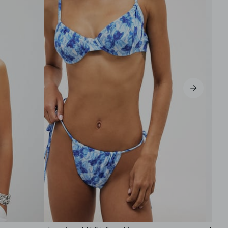
S
M
L
XL