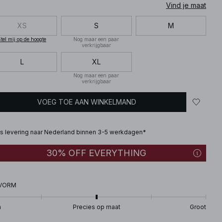
Vind je maat
XS
S
M
tel mij op de hoogte
Nog maar een paar
verkrijgbaar
L
XL
Nog maar een paar
verkrijgbaar
VOEG TOE AAN WINKELMAND
is levering naar Nederland binnen 3-5 werkdagen*
30% OFF EVERYTHING
VORM
n
Precies op maat
Groot