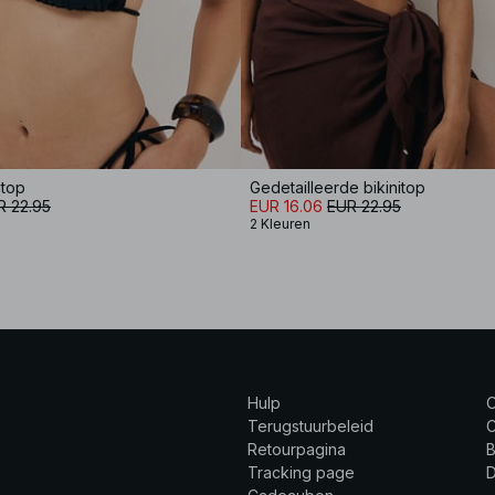
itop
Gedetailleerde bikinitop
R 22.95
EUR 16.06
EUR 22.95
2 Kleuren
Hulp
Terugstuurbeleid
C
Retourpagina
B
Tracking page