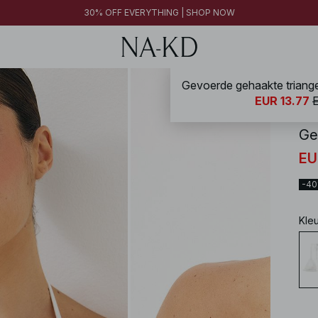
30% OFF EVERYTHING | SHOP NOW
Gevoerde gehaakte triangel
NA-
EUR 13.77
Ge
EU
-4
Kle