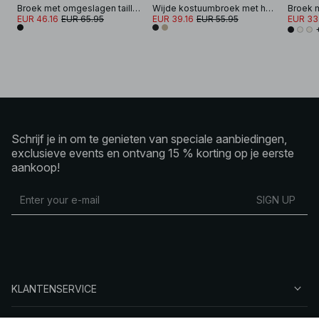
Broek met omgeslagen tailleband
Wijde kostuumbroek met hoge taille
EUR 46.16
EUR 65.95
EUR 39.16
EUR 55.95
EUR 33
Schrijf je in om te genieten van speciale aanbiedingen,
exclusieve events en ontvang 15 % korting op je eerste
aankoop!
SIGN UP
KLANTENSERVICE