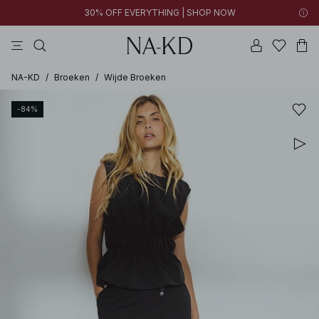
30% OFF EVERYTHING | SHOP NOW
jurken
broeken
tops
kleding
zwarte
NA-KD
/
Broeken
/
Wijde Broeken
-84%