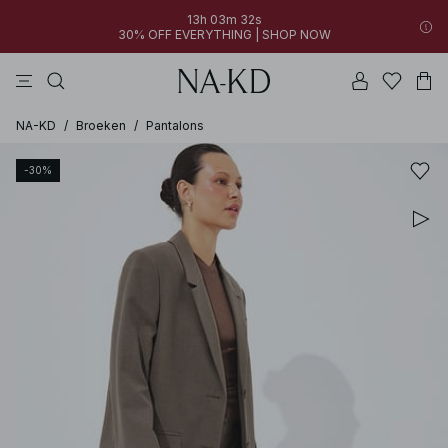
13h 03m 32s
30% OFF EVERYTHING | SHOP NOW
jurken
broeken
tops
bruine
witte
NA-KD
/
Broeken
/
Pantalons
-30%