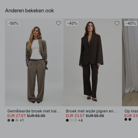
Anderen bekeken ook
-50%
-40%
-40%
Gemêleerde broek met halfhoge taille
Broek met wijde pijpen en hoge taille
EUR 27.97
EUR 55.95
EUR 33.57
EUR 55.95
EUR 33
+1
+4