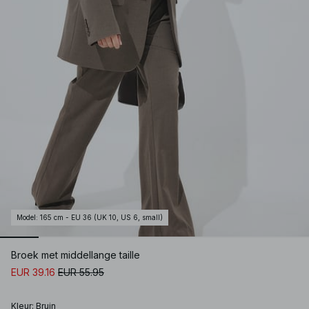
Model
:
165 cm - EU 36 (UK 10, US 6, small)
Broek met middellange taille
EUR 39.16
EUR 55.95
Kleur
:
Bruin