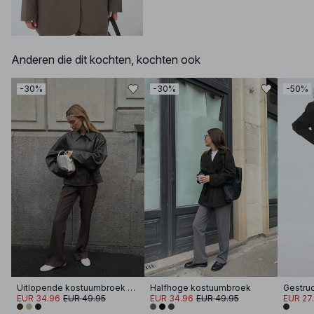
Anderen die dit kochten, kochten ook
-30%
-30%
-50%
Uitlopende kostuumbroek met halfhoge taille
Halfhoge kostuumbroek
EUR 34.96
EUR 49.95
EUR 34.96
EUR 49.95
EUR 27