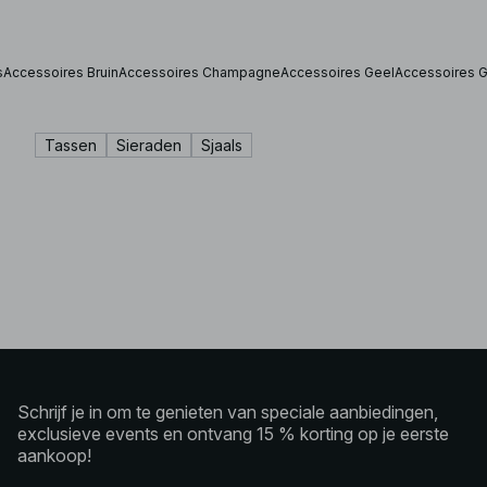
s
Accessoires Bruin
Accessoires Champagne
Accessoires Geel
Accessoires 
Tassen
Sieraden
Sjaals
Schrijf je in om te genieten van speciale aanbiedingen,
exclusieve events en ontvang 15 % korting op je eerste
aankoop!