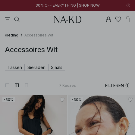
30% OFF EVERYTHING | SHOP NOW
jurken
lange mouwen tops
tops
broeken
bruine
Kleding
/
Accessoires Wit
Accessoires Wit
Tassen
Sieraden
Sjaals
FILTEREN (1)
7
Keuzes
-30%
-30%