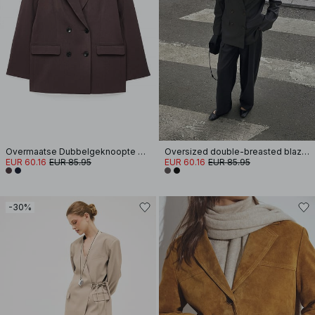
Overmaatse Dubbelgeknoopte Blazer
Oversized double-breasted blazer
EUR 60.16
EUR 85.95
EUR 60.16
EUR 85.95
-30%