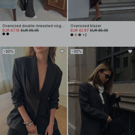
Oversized double-breasted visgraatblazer
Oversized blazer
EUR 67.16
EUR 95.95
EUR 42.97
EUR 85.95
+2
-30%
-30%