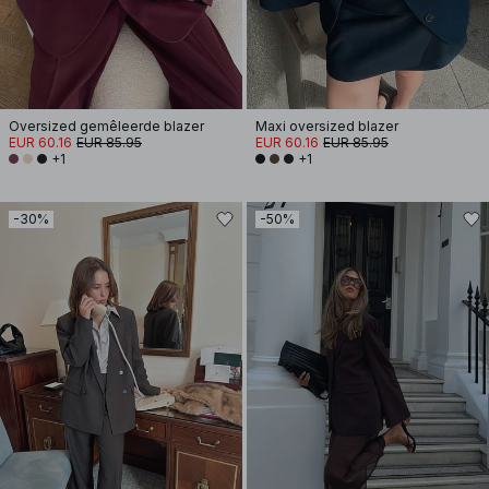
Oversized gemêleerde blazer
Maxi oversized blazer
EUR 60.16
EUR 85.95
EUR 60.16
EUR 85.95
+1
+1
-30%
-50%