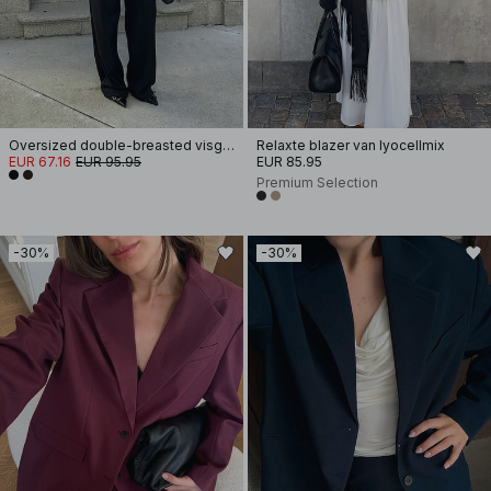
Oversized double-breasted visgraatblazer
Relaxte blazer van lyocellmix
EUR 67.16
EUR 95.95
EUR 85.95
Premium Selection
-30%
-30%