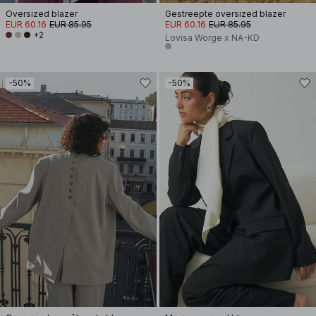
Oversized blazer
Gestreepte oversized blazer
EUR 60.16
EUR 85.95
EUR 60.16
EUR 85.95
+2
Lovisa Worge x NA-KD
-50%
-50%