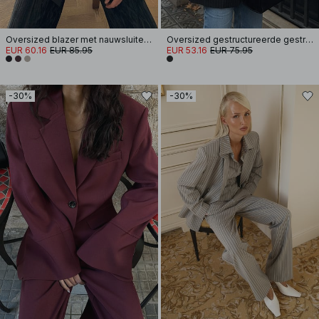
Oversized blazer met nauwsluitende taille
Oversized gestructureerde gestreepte blazer
EUR 60.16
EUR 85.95
EUR 53.16
EUR 75.95
-30%
-30%