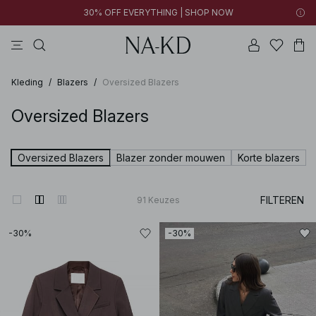
30% OFF EVERYTHING | SHOP NOW
jurken
broeken
tops
zwarte
diepbruine
Kleding
/
Blazers
/
Oversized Blazers
Oversized Blazers
Oversized Blazers
Blazer zonder mouwen
Korte blazers
FILTEREN
91
Keuzes
-30%
-30%