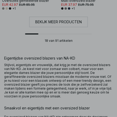
Oversized gemêleerde blazer
Maxi oversized blazer
EUR 42.97
EUR 85.95
EUR 37.97
EUR 75.95
+1
+1
BEKIJK MEER PRODUCTEN
18 van 91 artikelen
Eigentijdse oversized blazers van NA-KD
Stijlvol, eigentijds en vrouwelijk, dat krijg je met de oversized blazers
van NA-KD. Je kiest niet voor zomaar een colbert, maar voor een
elegante dames blazer die jouw persoonlijke stijl toont. De
geraffineerde oversized blazers misstaan de moderne vrouw niet. Of
je nu kiest voor een klassiek ontwerp of een meer trendy design, een
oversized blazer geeft jou precies de look die je zelfverzekerd zal
maken tijdens een formele gelegenheid, naar je werk, of in je vrije tijd.
Je kan er alle kanten mee op en er is meer dan genoeg keuze om te
voorzien in jouw persoonlijke smaak.
Smaakvol en eigentijds met een oversized blazer
De oversized blazers van NA-KD zijn ontworpen door de designers