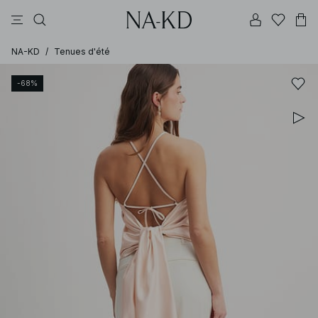
pantalons
tops
robes
noirs
marron
NA-KD
/
Tenues d'été
-68%