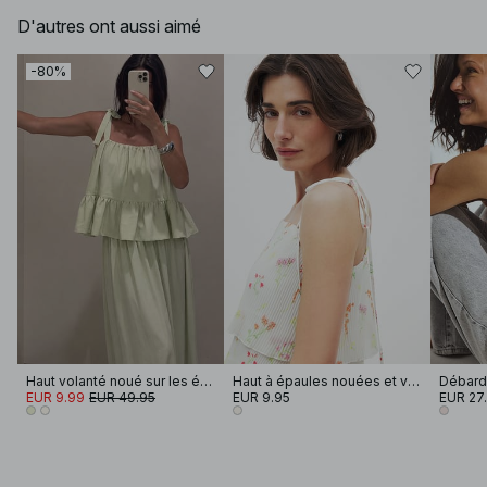
D'autres ont aussi aimé
-80%
Haut volanté noué sur les épaules
Haut à épaules nouées et volants
Débarde
EUR 9.99
EUR 49.95
EUR 9.95
EUR 27