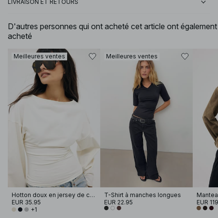
LIVRAISON ET RETOURS
D'autres personnes qui ont acheté cet article ont également
acheté
Meilleures ventes
Meilleures ventes
Hotton doux en jersey de coton à manches larges
T-Shirt à manches longues
EUR 35.95
EUR 22.95
EUR 119
+1