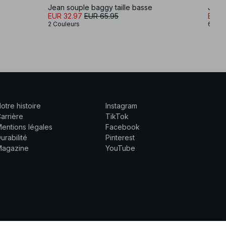
Jean souple baggy taille basse
Jean 
EUR 32.97
EUR 65.95
EUR 
2 Couleurs
6 Cou
otre histoire
Instagram
arrière
TikTok
entions légales
Facebook
urabilité
Pinterest
Magazine
YouTube