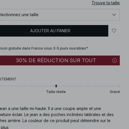
Trouve ta taille
lectionnez une taille
AJOUTER AU PANIER
aison gratuite dans France sous 3-5 jours ouvrables*
30% DE RÉDUCTION SUR TOUT
STEMENT
Taille réelle
Grand
ean a une taille mi-haute. Il a une coupe ample et une
eture éclair. Le jean a des poches inclinées latérales et des
es arrière. La couleur de ce produit peut déteindre sur le
uit lui-même ou sur d'autres objets. Évitez le contact avec les
 plus