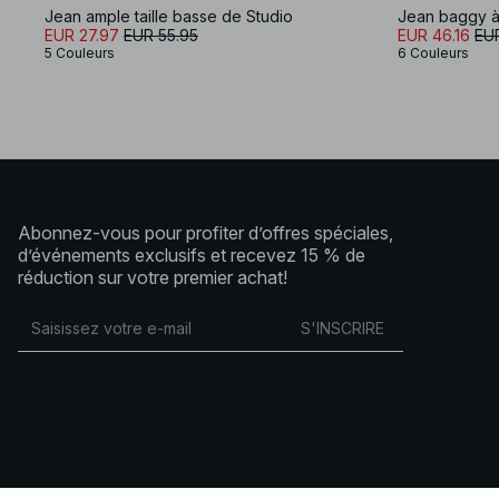
Jean ample taille basse de Studio
Jean baggy à 
EUR 27.97
EUR 55.95
EUR 46.16
EU
5 Couleurs
6 Couleurs
Abonnez-vous pour profiter d’offres spéciales,
d’événements exclusifs et recevez 15 % de
réduction sur votre premier achat!
S'INSCRIRE