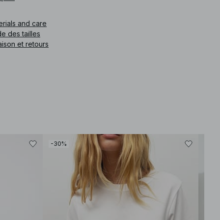
aces de couleur claire. Ce jean est disponible en gris.
erials and care
e article
:
1018-010207-0366
e des tailles
aison et retours
-30%
-30