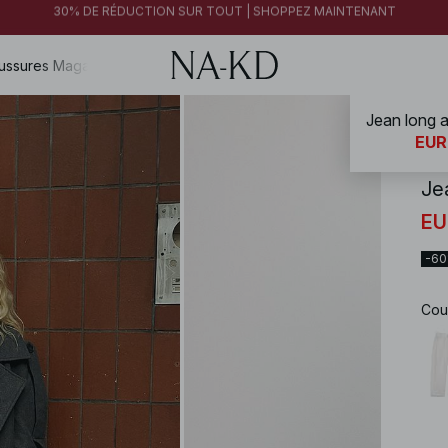
FINAL SALE | SHOPPEZ MAINTENANT
30% DE RÉDUCTION SUR TOUT | SHOPPEZ MAINTENANT
FINAL SALE | SHOPPEZ MAINTENANT
ussures
Magazine
Jean long a
NA-
EUR
Je
EU
-6
Cou