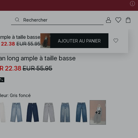
mple à taille basse
AJOUTER AU PANIER
KD
/
Jean
/
Jeans taille basse
 22.38
EUR 55.95
an long ample à taille basse
R 22.38
EUR 55.95
0%
leur
:
Gris foncé
+
2