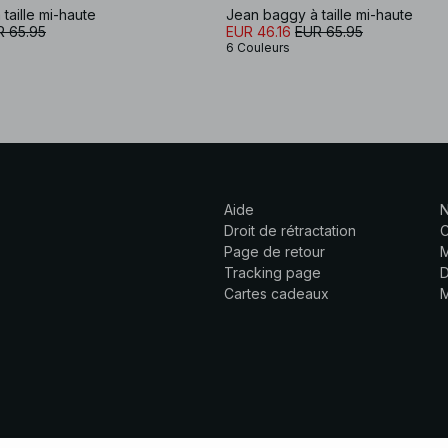
taille mi-haute
Jean baggy à taille mi-haute
R 65.95
EUR 46.16
EUR 65.95
6 Couleurs
Aide
N
Droit de rétractation
C
Page de retour
M
Tracking page
D
Cartes cadeaux