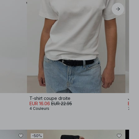
T-shirt coupe droite
Jean 
EUR 16.06
EUR 22.95
EUR 3
4 Couleurs
7 Cou
-50%
-30