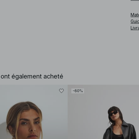
surf
Mat
Cod
Guid
Livr
e ont également acheté
-60%