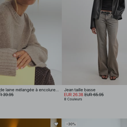
Pull en maille de laine mélangée à encolure ronde
Jean taille basse
R 39.95
EUR 26.38
EUR 65.95
8 Couleurs
-30%