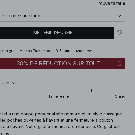
Trouve ta taille
lectionnez une taille
ME TENIR INFORMÉ
aison gratuite dans France sous 3-5 jours ouvrables*
30% DE RÉDUCTION SUR TOUT
STEMENT
Taille réelle
Grand
ilet a une coupe personnalisée normale et un style classique.
 des poches ouvertes à l'avant et une fermeture à bouton
ue à l'avant. Notre gilet a une matière intérieure. Ce gilet est
ponible en blanc cassé.
 plus