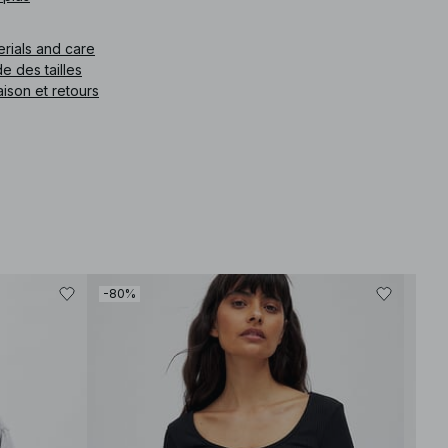
e article
:
1018-010438-4070
erials and care
e des tailles
aison et retours
-80%
-30