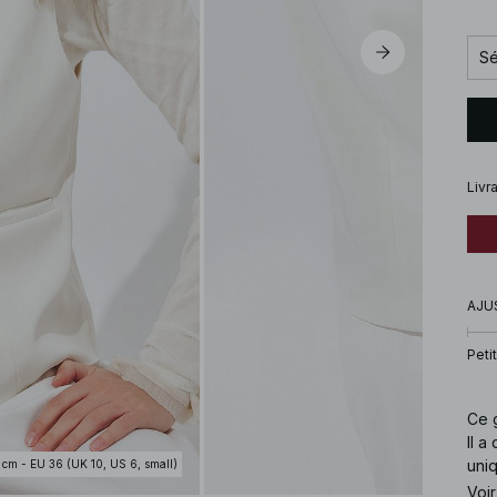
Sé
Livr
AJU
Petit
Ce g
Il a
uniq
 cm - EU 36 (UK 10, US 6, small)
dis
Voir