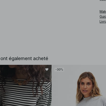
Cod
Mat
Guid
Livr
e ont également acheté
-30%