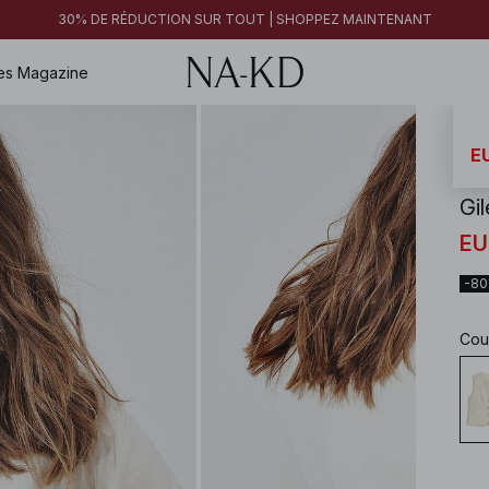
30% DE RÉDUCTION SUR TOUT | SHOPPEZ MAINTENANT
es
Magazine
NA-
EU
Gil
EU
-8
Cou