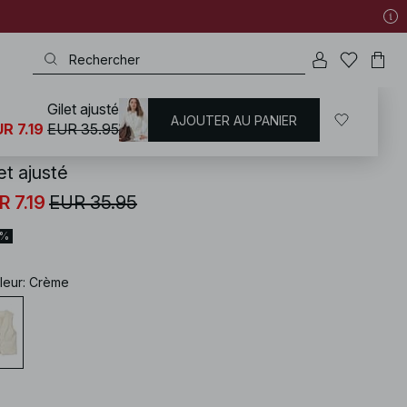
Gilet ajusté
AJOUTER AU PANIER
KD
/
Tenue de bureau
R 7.19
EUR 35.95
et ajusté
R 7.19
EUR 35.95
0%
leur
:
Crème