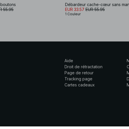
 à boutons
Débardeur cache-cœur sans ma
R 55.95
EUR 33.57
EUR 55.95
1 Couleur
Aide
N
Droit de rétractation
C
Page de retour
M
Tracking page
D
Cartes cadeaux