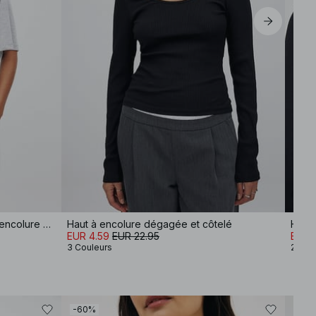
T-shirt en coton coupe ajustée à encolure cheminée
Haut à encolure dégagée et côtelé
EUR 4.59
EUR 22.95
EUR 
3 Couleurs
2 Cou
-60%
-60