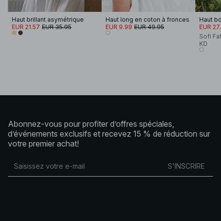
Haut brillant asymétrique
Haut long en coton à fronces
Haut b
EUR 21.57
EUR 35.95
EUR 9.99
EUR 49.95
EUR 27
Sofi Fa
KD
Abonnez-vous pour profiter d’offres spéciales,
d’événements exclusifs et recevez 15 % de réduction sur
votre premier achat!
S'INSCRIRE