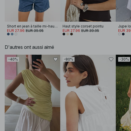
Short en jean à taille mi-haute
Haut style corset pointu
EUR 27.96
EUR 39.95
EUR 27.96
EUR 39.95
EUR 39
D'autres ont aussi aimé
-40%
-80%
-30%