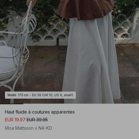
Model
:
170 cm - EU 36 (UK 10, US 6, small)
Haut fluide à coutures apparentes
EUR 19.97
EUR 39.95
Moa Mattsson x NA-KD