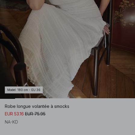
Model
:
180 cm - EU 36
Robe longue volantée à smocks
EUR 53.16
EUR 75.95
NA-KD