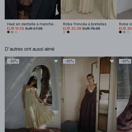
Haut en dentelle à manches longues
Robe froncée à bretelles
Robe lo
EUR 19.56
EUR 27.95
EUR 30.38
EUR 75.95
EUR 39
D'autres ont aussi aimé
-30%
-30%
-30%