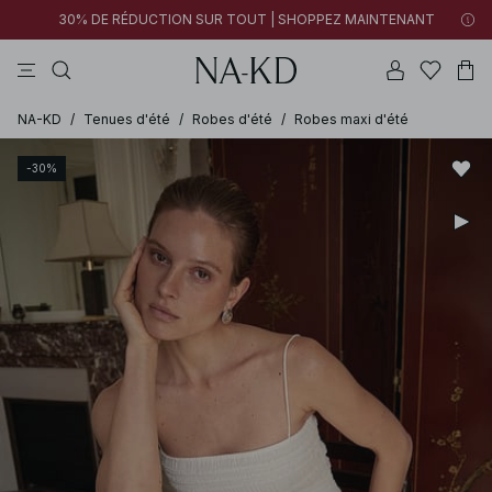
30% DE RÉDUCTION SUR TOUT | SHOPPEZ MAINTENANT
pantalons
tops
robes
noirs
marron
NA-KD
/
Tenues d'été
/
Robes d'été
/
Robes maxi d'été
-30%