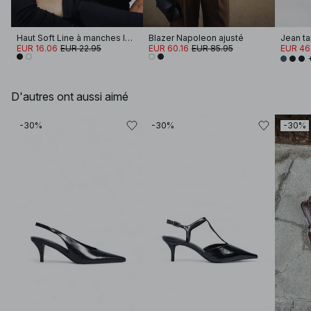
Haut Soft Line à manches longues et col cheminée
Blazer Napoleon ajusté
Jean ta
EUR 16.06
EUR 22.95
EUR 60.16
EUR 85.95
EUR 46
D'autres ont aussi aimé
-30%
-30%
-30%