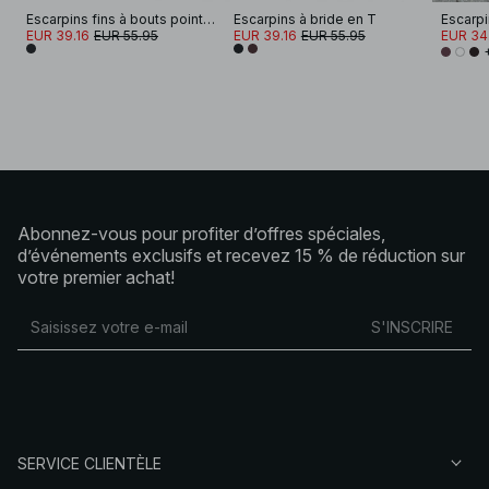
Escarpins fins à bouts pointus et brides arrière
Escarpins à bride en T
Escarpi
EUR 39.16
EUR 55.95
EUR 39.16
EUR 55.95
EUR 34
Abonnez-vous pour profiter d’offres spéciales,
d’événements exclusifs et recevez 15 % de réduction sur
votre premier achat!
S'INSCRIRE
SERVICE CLIENTÈLE