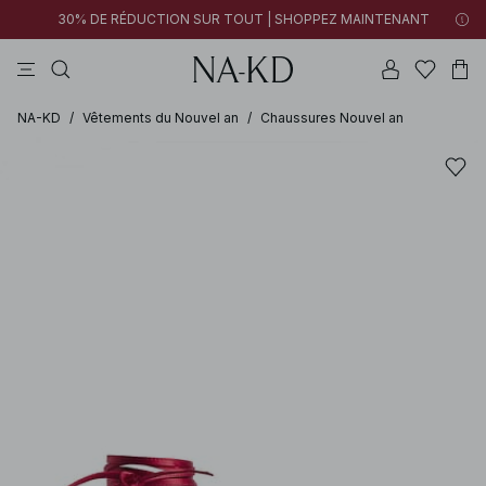
30% DE RÉDUCTION SUR TOUT | SHOPPEZ MAINTENANT
pantalons
tops
robes
noirs
marron
NA-KD
/
Vêtements du Nouvel an
/
Chaussures Nouvel an