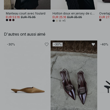
Manteau court avec foulard
Hotton doux en jersey de coton à manches larges
Overlap
EUR 53.16
EUR 75.95
EUR 25.16
EUR 35.95
EUR 27
+1
D'autres ont aussi aimé
-30%
-30%
-40%