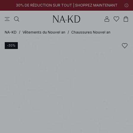
30% DE RÉDUCTION SUR TOUT | SHOPPEZ MAINTENANT
pantalons
tops
robes
noirs
marron
NA-KD
/
Vêtements du Nouvel an
/
Chaussures Nouvel an
-30%