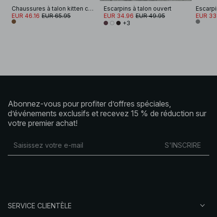
Chaussures à talon kitten carré
Escarpins à talon ouvert
Escarpi
EUR 46.16
EUR 65.95
EUR 34.96
EUR 49.95
EUR 33
+3
Abonnez-vous pour profiter d’offres spéciales,
d’événements exclusifs et recevez 15 % de réduction sur
votre premier achat!
S'INSCRIRE
SERVICE CLIENTÈLE