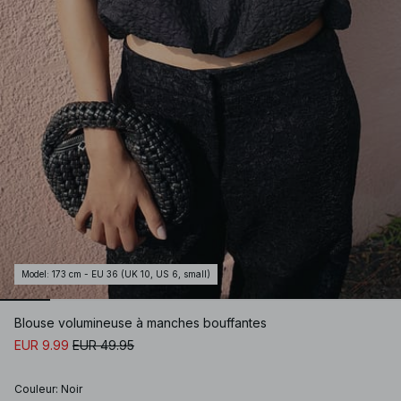
Model
:
173 cm - EU 36 (UK 10, US 6, small)
Blouse volumineuse à manches bouffantes
EUR 9.99
EUR 49.95
Couleur
:
Noir