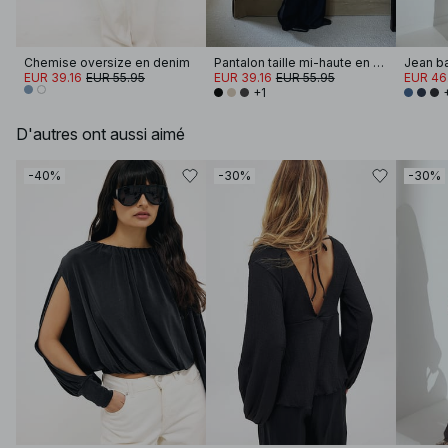
Chemise oversize en denim
Pantalon taille mi-haute en tissu mélangé
Jean ba
EUR 39.16
EUR 55.95
EUR 39.16
EUR 55.95
EUR 46
+1
D'autres ont aussi aimé
-40%
-30%
-30%