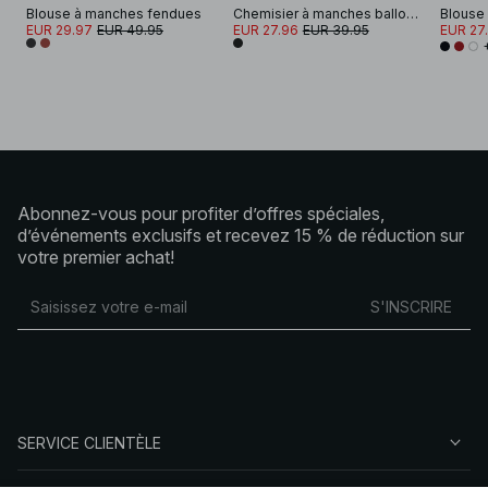
Blouse à manches fendues
Chemisier à manches ballon et dos ouvert
EUR 29.97
EUR 49.95
EUR 27.96
EUR 39.95
EUR 27
Abonnez-vous pour profiter d’offres spéciales,
d’événements exclusifs et recevez 15 % de réduction sur
votre premier achat!
S'INSCRIRE
SERVICE CLIENTÈLE