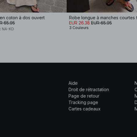
en coton à dos ouvert
Robe longue à manches courtes 
R 65.95
EUR 26.38
EUR 65.95
3 Couleurs
x NA-KD
Aide
N
Droit de rétractation
C
Page de retour
M
Tracking page
D
Cartes cadeaux