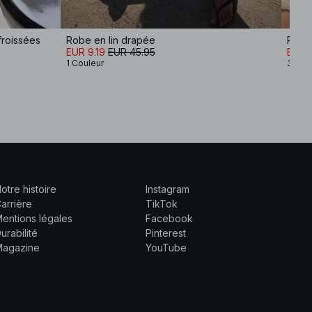
froissées
Robe en lin drapée
EUR 9.19
EUR 45.95
EUR 
1 Couleur
3 Cou
otre histoire
Instagram
arrière
TikTok
entions légales
Facebook
urabilité
Pinterest
Magazine
YouTube