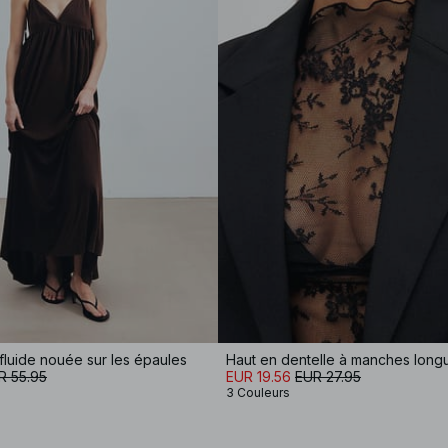
luide nouée sur les épaules
Haut en dentelle à manches long
R 55.95
EUR 19.56
EUR 27.95
3 Couleurs