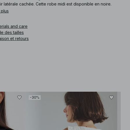
ir latérale cachée. Cette robe midi est disponible en noire.
 plus
How should I care for it? We recommend checking the care
label. Typically, gentle washing and avoiding high heat will help
erials and care
preserve the fabric's integrity.
What is the fit like? The dress features a flowy fit, providing
e des tailles
comfort and ease of movement while maintaining a refined
aison et retours
silhouette.
How does the material feel? The linen blend offers a soft,
breathable texture that feels gentle against the skin, perfect for
warm weather.
Is it suitable for daytime events? Yes, this dress is versatile
enough for both casual daytime outings and more formal
evening occasions.
How should I style it? Consider pairing it with strappy sandals
and a lightweight cardigan for a relaxed yet polished look.
e article
:
1100-011361-0002
-30%
-30