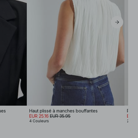
ues
Haut plissé à manches bouffantes
Robe
EUR 25.16
EUR 35.95
EUR 
4 Couleurs
2 Cou