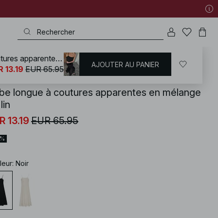
Robe longue à coutures apparentes en mélange de lin
AJOUTER AU PANIER
KD
/
Vêtements en lin
/
Robes en lin
 13.19
EUR 65.95
be longue à coutures apparentes en mélange
lin
R 13.19
EUR 65.95
0%
leur
:
Noir