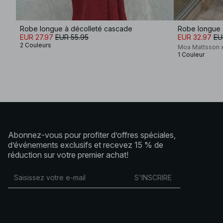
Robe longue à décolleté cascade
Robe longue 
EUR 27.97
EUR 55.95
EUR 32.97
EU
2 Couleurs
Moa Mattsson 
1 Couleur
Abonnez-vous pour profiter d’offres spéciales,
d’événements exclusifs et recevez 15 % de
réduction sur votre premier achat!
S'INSCRIRE