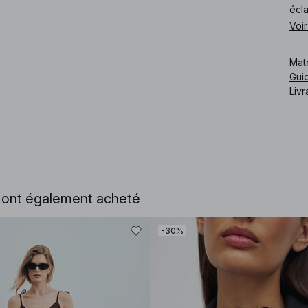
écla
Voir
Mat
Guid
Livr
e ont également acheté
Cod
-30%