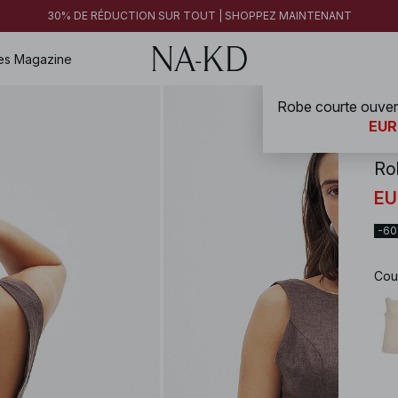
30% DE RÉDUCTION SUR TOUT | SHOPPEZ MAINTENANT
es
Magazine
NA-
EUR
Ro
EU
-6
Cou