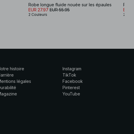
Robe longue fluide nouée sur les épaules
Robe 
EUR 27.97
EUR 55.95
EUR 
2 Couleurs
2 Cou
otre histoire
Instagram
arrière
TikTok
entions légales
Facebook
urabilité
Pinterest
Magazine
YouTube