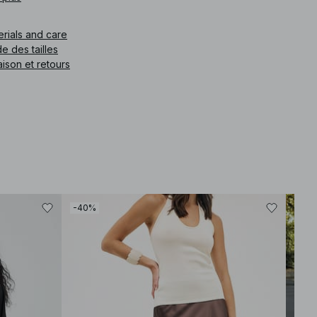
e article
:
1100-011563-0017
erials and care
e des tailles
aison et retours
-40%
-40