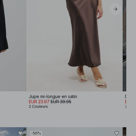
Jupe mi-longue en satin
Déba
EUR 23.97
EUR 39.95
EUR 
2 Couleurs
2 Cou
-50%
-50