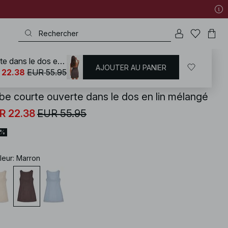
Robe courte ouverte dans le dos en lin mélangé
AJOUTER AU PANIER
KD
/
Vêtements en lin
/
Robes en lin
 22.38
EUR 55.95
be courte ouverte dans le dos en lin mélangé
R 22.38
EUR 55.95
0%
leur
:
Marron