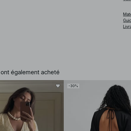
Cod
Mat
Guid
Livr
e ont également acheté
-30%