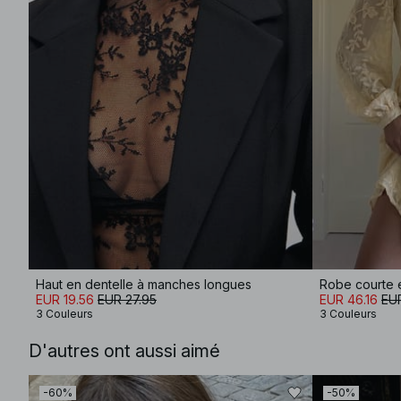
Haut en dentelle à manches longues
EUR 19.56
EUR 27.95
EUR 46.16
EU
3 Couleurs
3 Couleurs
D'autres ont aussi aimé
-60%
-50%