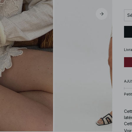
Sé
Livr
AJU
Petit
Cett
laté
Cett
Voir