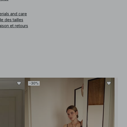
e article
:
1812-000965-0005
erials and care
e des tailles
aison et retours
-30%
-30