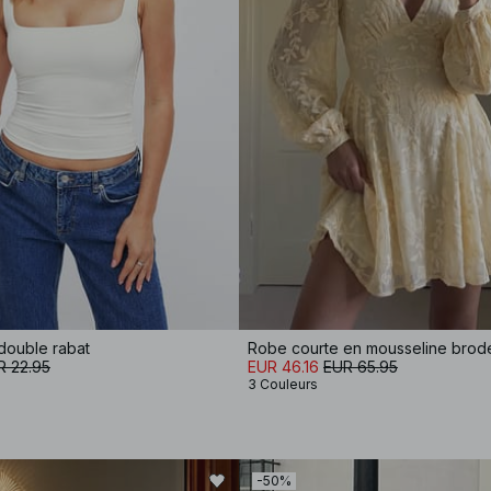
double rabat
R 22.95
EUR 46.16
EUR 65.95
3 Couleurs
-50%