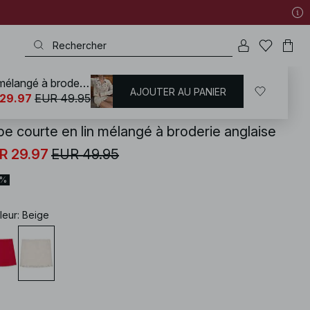
Jupe courte en lin mélangé à broderie anglaise
AJOUTER AU PANIER
KD
/
Tenues d'été
/
Ensembles d'été
29.97
EUR 49.95
pe courte en lin mélangé à broderie anglaise
R 29.97
EUR 49.95
0%
leur
:
Beige