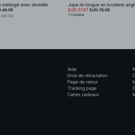
in mélangé avec dentelle
Jupe mi-longue en broderie angl
 45.95
EUR 37.97
EUR 75.95
1 Couleur
x NA-KD
Aide
N
Droit de rétractation
C
Page de retour
M
Tracking page
D
Cartes cadeaux