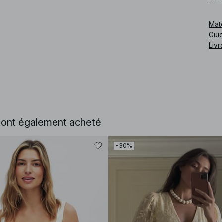
Cod
Mat
Guid
Livr
e ont également acheté
-30%