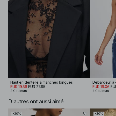
Haut en dentelle à manches longues
Débardeur à 
EUR 19.56
EUR 27.95
EUR 16.06
EU
3 Couleurs
4 Couleurs
D'autres ont aussi aimé
-30%
-30%