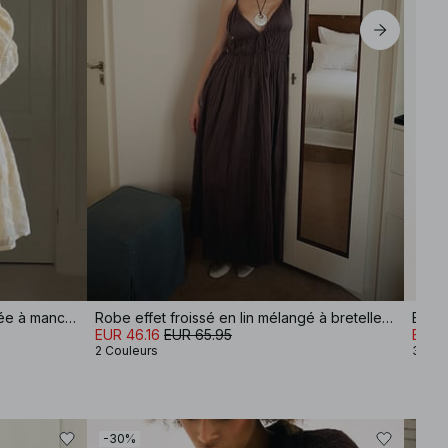
Robe courte en mousseline brodée à manches longues
Robe effet froissé en lin mélangé à bretelles amples
Blaze
EUR 46.16
EUR 65.95
EUR 
2 Couleurs
3 Cou
-30%
-50