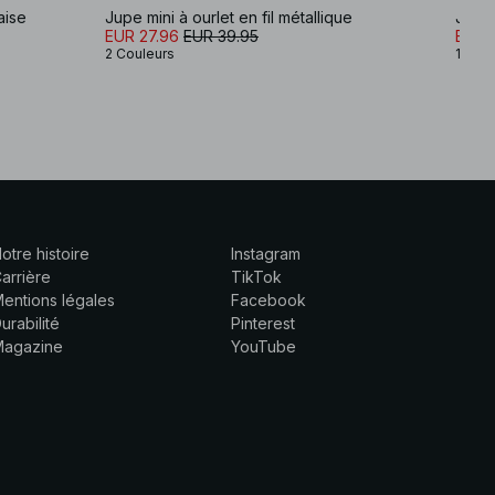
aise
Jupe mini à ourlet en fil métallique
Jupe 
EUR 27.96
EUR 39.95
EUR 
2 Couleurs
1 Coul
otre histoire
Instagram
arrière
TikTok
entions légales
Facebook
urabilité
Pinterest
Magazine
YouTube