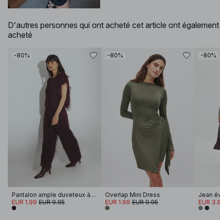
D'autres personnes qui ont acheté cet article ont également
acheté
-80%
-80%
-80%
Pantalon ample duveteux à taille mi-haute
Overlap Mini Dress
Jean év
EUR 1.99
EUR 9.95
EUR 1.99
EUR 9.95
EUR 3.