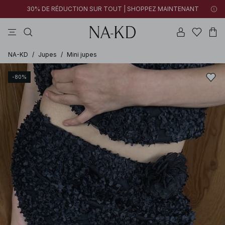
30% DE RÉDUCTION SUR TOUT | SHOPPEZ MAINTENANT
tops
robes
pantalons
tops manches longues
marron
NA-KD
/
Jupes
/
Mini jupes
-80%