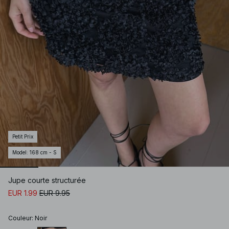
Petit Prix
Model
:
168 cm - S
Jupe courte structurée
EUR 1.99
EUR 9.95
Couleur
:
Noir