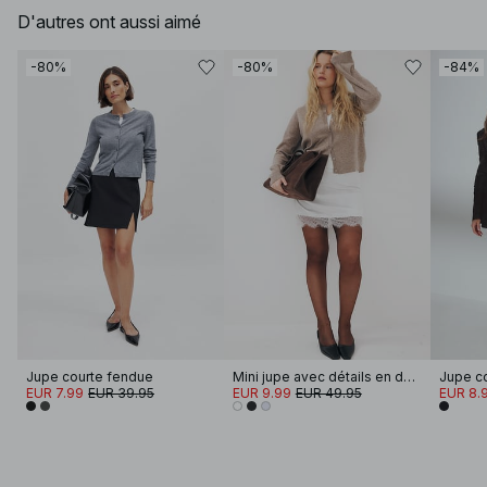
D'autres ont aussi aimé
-80%
-80%
-84%
Jupe courte fendue
Mini jupe avec détails en dentelle
Jupe co
EUR 7.99
EUR 39.95
EUR 9.99
EUR 49.95
EUR 8.