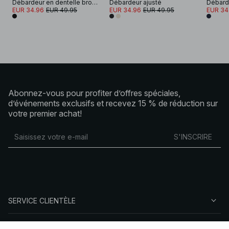
Débardeur en dentelle brodée
Débardeur ajusté
Débarde
EUR 34.96
EUR 49.95
EUR 34.96
EUR 49.95
EUR 34
Abonnez-vous pour profiter d’offres spéciales,
d’événements exclusifs et recevez 15 % de réduction sur
votre premier achat!
S'INSCRIRE
SERVICE CLIENTÈLE
À PROPOS DE NA-KD