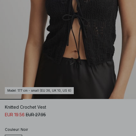
Model
:
177 cm - small (EU 36, UK 10, US 6)
Knitted Crochet Vest
EUR 19.56
EUR 27.95
Couleur
:
Noir