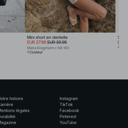
Mini short en dentelle
Short
EUR 27.96
EUR 39.95
EUR 
2 Cou
Maria Kragmann x NA-KD
1 Couleur
otre histoire
Instagram
arrière
TikTok
entions légales
Facebook
urabilité
Pinterest
Magazine
YouTube