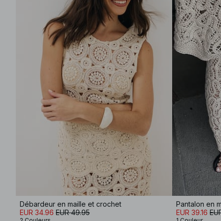
Débardeur en maille et crochet
Pantalon en m
EUR 34.96
EUR 49.95
EUR 39.16
EUR
2 Couleurs
1 Couleur