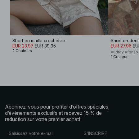
Short en maille crochetée
Short en dent
EUR 23.97
EUR 39.95
EUR 27.96
EU
2 Couleurs
Audrey Afonso
1 Couleur
Abonnez-vous pour profiter d’offres spéciales,
d’événements exclusifs et recevez 15 % de
réduction sur votre premier achat!
S'INSCRIRE