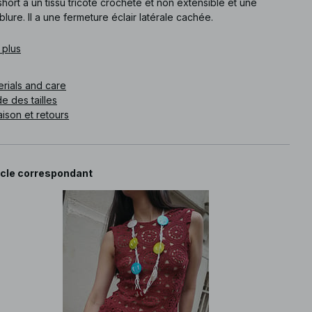
hort a un tissu tricoté crocheté et non extensible et une
lure. Il a une fermeture éclair latérale cachée.
e article
 plus
:
1100-013397-3039
erials and care
e des tailles
aison et retours
icle correspondant