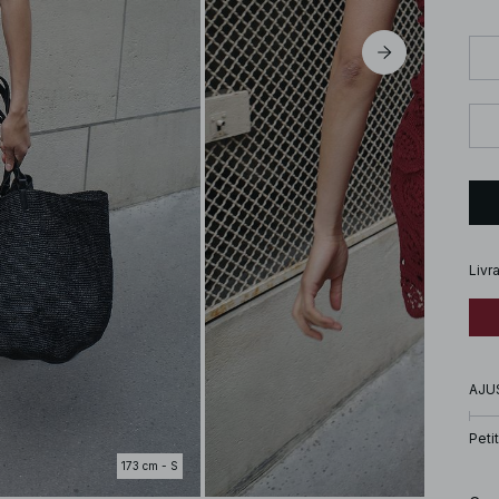
Livr
AJU
Petit
173 cm - S