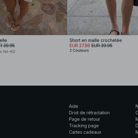
elle
Short en maille crochetée
R 39.95
EUR 27.96
EUR 39.95
2 Couleurs
 x NA-KD
Aide
N
Droit de rétractation
C
Page de retour
M
Tracking page
D
Cartes cadeaux