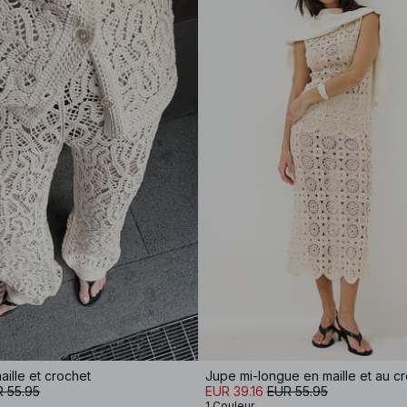
aille et crochet
Jupe mi-longue en maille et au c
 55.95
EUR 39.16
EUR 55.95
1 Couleur