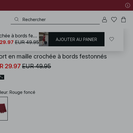
Short en maille crochée à bords festonnés
AJOUTER AU PANIER
KD
/
Tenues d'été
/
Ensembles d'été
29.97
EUR 49.95
ort en maille crochée à bords festonnés
R 29.97
EUR 49.95
0%
leur
:
Rouge foncé