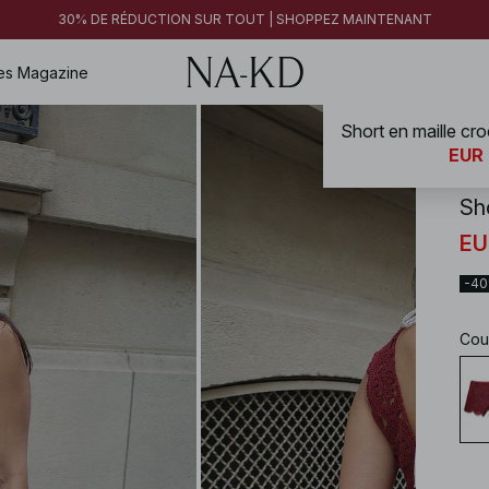
30% DE RÉDUCTION SUR TOUT | SHOPPEZ MAINTENANT
es
Magazine
NA-
EUR 
Sh
EU
-4
Cou