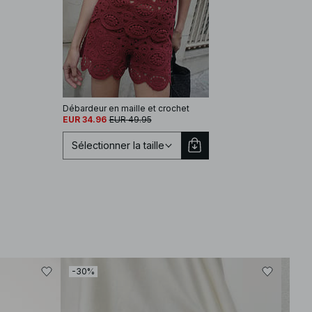
Débardeur en maille et crochet
EUR 34.96
EUR 49.95
Sélectionner la taille
Sélectionnez une taille
-30%
EU 34
EU 36