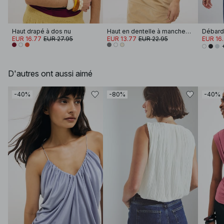
Haut drapé à dos nu
Haut en dentelle à manches courtes
Débarde
EUR 16.77
EUR 27.95
EUR 13.77
EUR 22.95
EUR 16
D'autres ont aussi aimé
-40%
-80%
-40%