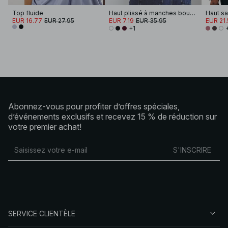
Top fluide
Haut plissé à manches bouffantes
Haut s
EUR 16.77
EUR 27.95
EUR 7.19
EUR 35.95
EUR 21.
+1
Abonnez-vous pour profiter d’offres spéciales,
d’événements exclusifs et recevez 15 % de réduction sur
votre premier achat!
S'INSCRIRE
SERVICE CLIENTÈLE