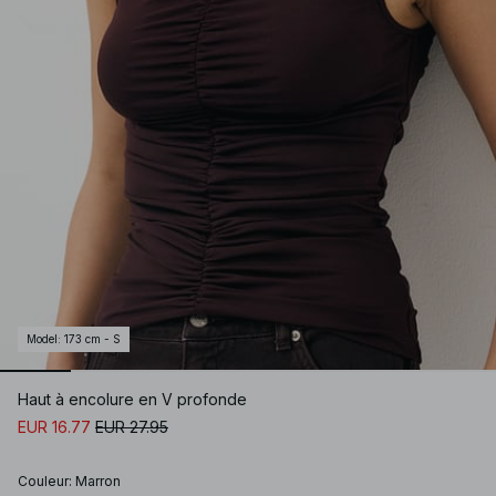
Model
:
173 cm - S
Haut à encolure en V profonde
EUR 16.77
EUR 27.95
Couleur
:
Marron