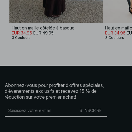
Haut en maille côtelée à basque
Haut en maill
EUR 34.96
EUR 49.95
EUR 34.96
EU
3 Couleurs
3 Couleurs
Abonnez-vous pour profiter d’offres spéciales,
d’événements exclusifs et recevez 15 % de
réduction sur votre premier achat!
S'INSCRIRE