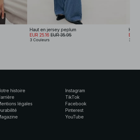
Haut en jersey peplum
Haut 
EUR 25.16
EUR 35.95
EUR 2
3 Couleurs
3 Cou
otre histoire
Instagram
arrière
TikTok
entions légales
Facebook
urabilité
Pinterest
Magazine
YouTube