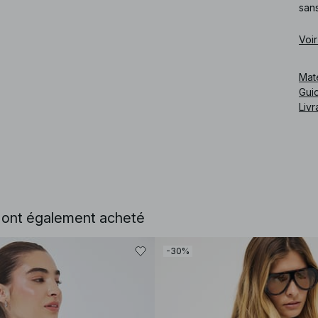
sans
Cod
Voir
Mat
Guid
Livr
e ont également acheté
-30%