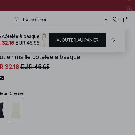
e côtelée à basque
AJOUTER AU PANIER
KD
/
T-shirts | Tops
/
Hauts en maille
 32.16
EUR 45.95
ut en maille côtelée à basque
R 32.16
EUR 45.95
0%
leur
:
Crème