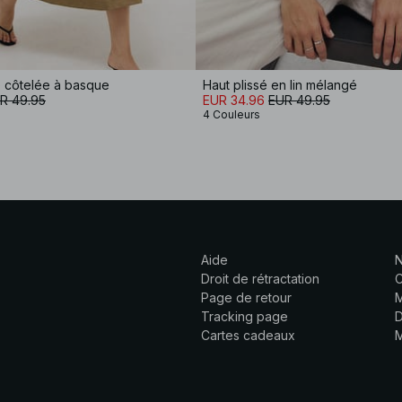
e côtelée à basque
Haut plissé en lin mélangé
R 49.95
EUR 34.96
EUR 49.95
4 Couleurs
Aide
N
Droit de rétractation
C
Page de retour
M
Tracking page
D
Cartes cadeaux