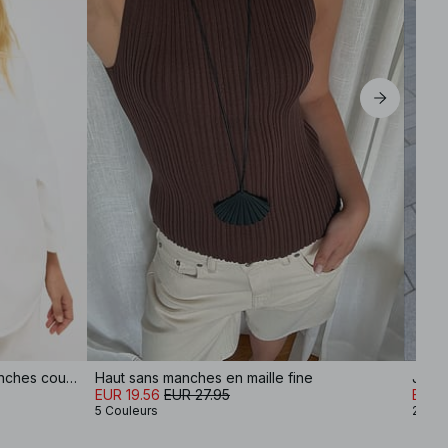
Chemise en denim oversize à manches courtes
Haut sans manches en maille fine
Jupe 
EUR 19.56
EUR 27.95
EUR 3
5 Couleurs
2 Cou