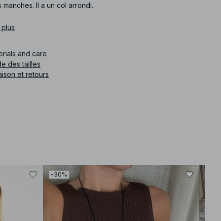
 manches. Il a un col arrondi.
e article
 plus
:
1100-013042-0260
erials and care
e des tailles
aison et retours
-30%
-30