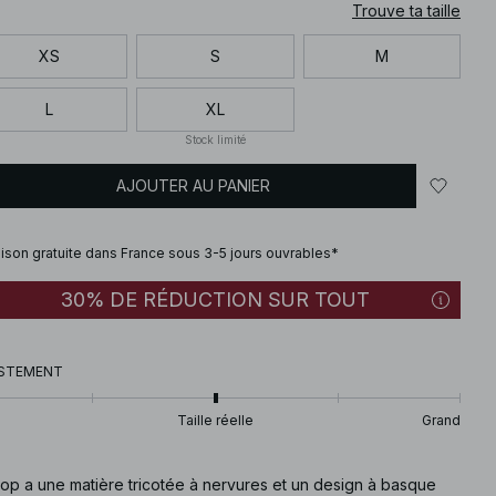
Trouve ta taille
XS
S
M
L
XL
Stock limité
AJOUTER AU PANIER
aison gratuite dans France sous 3-5 jours ouvrables*
30% DE RÉDUCTION SUR TOUT
STEMENT
Taille réelle
Grand
top a une matière tricotée à nervures et un design à basque