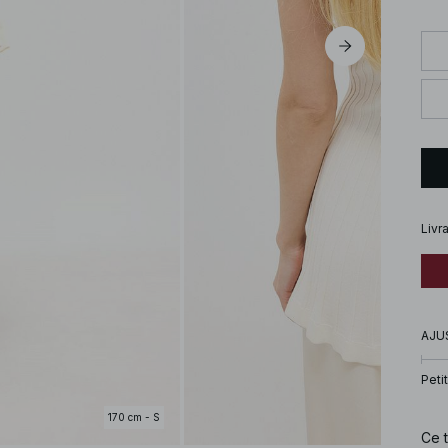
Livr
AJU
Petit
170 cm - S
Ce 