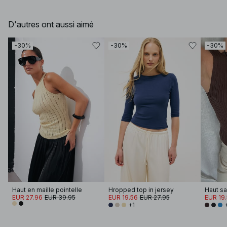
D'autres ont aussi aimé
-30%
-30%
-30%
Haut en maille pointelle
Hropped top in jersey
EUR 27.96
EUR 39.95
EUR 19.56
EUR 27.95
EUR 19
+1