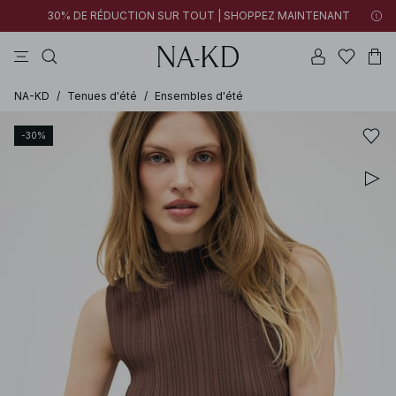
30% DE RÉDUCTION SUR TOUT | SHOPPEZ MAINTENANT
pantalons
tops
robes
noirs
marron
NA-KD
/
Tenues d'été
/
Ensembles d'été
-30%