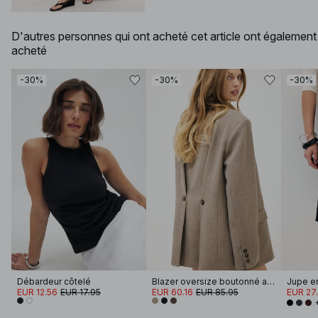
D'autres personnes qui ont acheté cet article ont également
acheté
-30%
-30%
-30%
Débardeur côtelé
Blazer oversize boutonné au dos
Jupe en
EUR 12.56
EUR 17.95
EUR 60.16
EUR 85.95
EUR 27