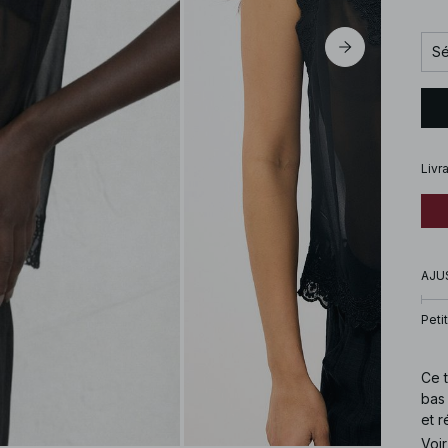
Sé
Livr
AJU
Petit
Ce t
bas 
et r
Voir