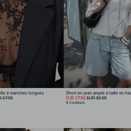
elle à manches longues
Short en jean ample à taille mi-ha
 27.95
EUR 27.96
EUR 39.95
6 Couleurs