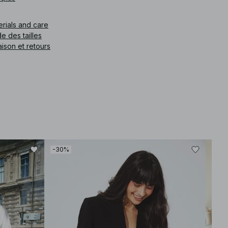
What is the fit like? The fit is relaxed and slightly loose, allowing
for comfortable movement while still maintaining a refined
erials and care
silhouette.
How does the material feel? The fabric is lightweight and airy,
e des tailles
creating a soft and breathable experience perfect for warmer
aison et retours
days.
Is it suitable for casual outings? Yes, it’s a versatile choice that
works well for both casual gatherings and more dressed-up
events.
How should I style it? Consider pairing it with tailored shorts or a
flowing skirt for a balanced look that highlights the neckline and
embroidered details.
How should I care for it? We recommend checking the care
label. In general, gentle washing and avoiding high heat will
help preserve the material's quality.
-30%
-30
e article
:
1100-013070-0002