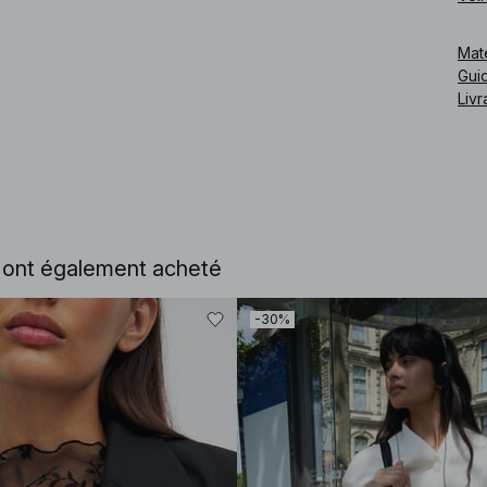
Mat
Guid
Livr
e ont également acheté
-30%
Cod