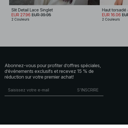
Slit Detail Lace Singlet
Haut torsadé 
EUR 27.96
EUR 39.95
EUR 16.06
EU
2 Couleurs
2 Couleurs
Abonnez-vous pour profiter d’offres spéciales,
d’événements exclusifs et recevez 15 % de
réduction sur votre premier achat!
S'INSCRIRE