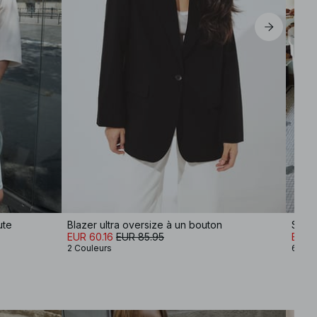
ute
Blazer ultra oversize à un bouton
Short
EUR 60.16
EUR 85.95
EUR 
2 Couleurs
6 Cou