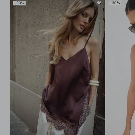
-30%
-30%