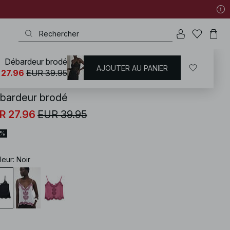
Débardeur brodé
AJOUTER AU PANIER
KD
/
Tenues d'été
/
Hauts d'été
 27.96
EUR 39.95
bardeur brodé
R 27.96
EUR 39.95
0%
leur
:
Noir