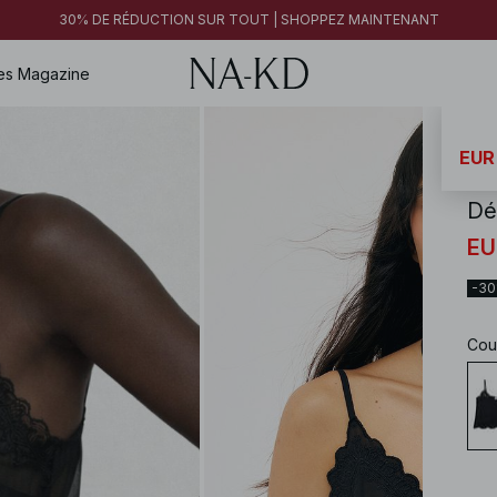
30% DE RÉDUCTION SUR TOUT | SHOPPEZ MAINTENANT
es
Magazine
NA-
EUR
Dé
EU
-3
Cou