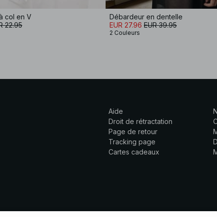
à col en V
Débardeur en dentelle
R 22.95
EUR 27.96
EUR 39.95
2 Couleurs
Aide
N
Droit de rétractation
C
Page de retour
M
Tracking page
D
Cartes cadeaux