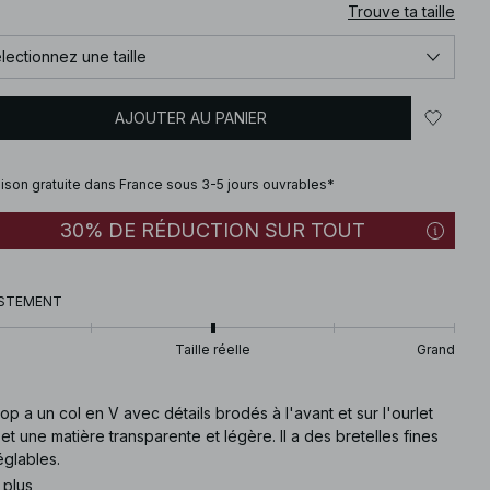
Trouve ta taille
lectionnez une taille
AJOUTER AU PANIER
aison gratuite dans France sous 3-5 jours ouvrables*
30% DE RÉDUCTION SUR TOUT
STEMENT
Taille réelle
Grand
op a un col en V avec détails brodés à l'avant et sur l'ourlet
et une matière transparente et légère. Il a des bretelles fines
églables.
 plus