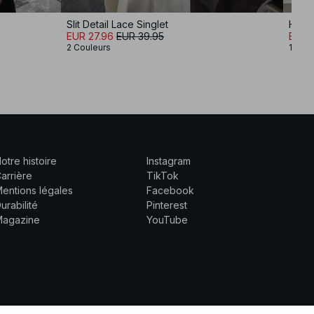
Slit Detail Lace Singlet
Haut 
EUR 27.96
EUR 39.95
EUR 
2 Couleurs
1 Coul
otre histoire
Instagram
arrière
TikTok
entions légales
Facebook
urabilité
Pinterest
Magazine
YouTube