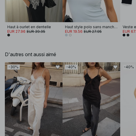
Haut à ourlet en dentelle
Haut style polo sans manches en jersey
EUR 27.96
EUR 39.95
EUR 19.56
EUR 27.95
EUR 67.
D'autres ont aussi aimé
-30%
-40%
-40%