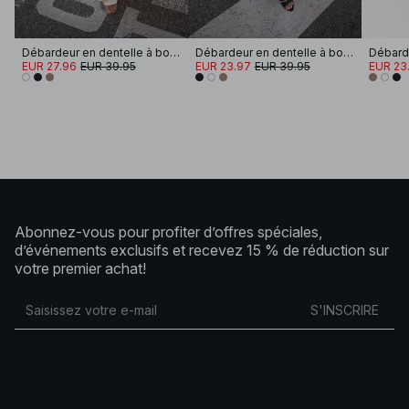
Débardeur en dentelle à bords festonnés
Débardeur en dentelle à bords festonnés
EUR 27.96
EUR 39.95
EUR 23.97
EUR 39.95
EUR 23
Abonnez-vous pour profiter d’offres spéciales,
d’événements exclusifs et recevez 15 % de réduction sur
votre premier achat!
S'INSCRIRE