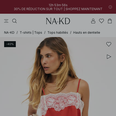
12h 53m 56s
30% DE RÉDUCTION SUR TOUT | SHOPPEZ MAINTENANT
pantalons
robes
tops
noirs
marron
NA-KD
/
T-shirts | Tops
/
Tops habillés
/
Hauts en dentelle
-40%