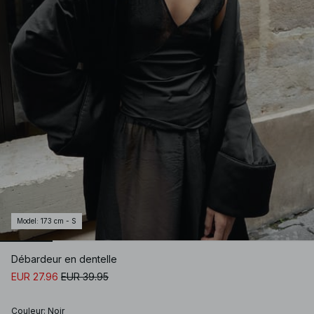
Model
:
173 cm - S
Débardeur en dentelle
EUR 27.96
EUR 39.95
Couleur
:
Noir