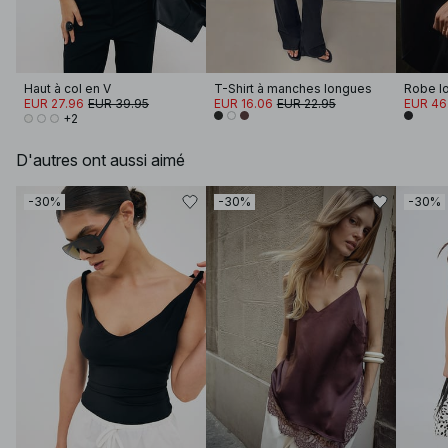
Haut à col en V
T-Shirt à manches longues
EUR 27.96
EUR 39.95
EUR 16.06
EUR 22.95
EUR 46
+2
D'autres ont aussi aimé
-30%
-30%
-30%