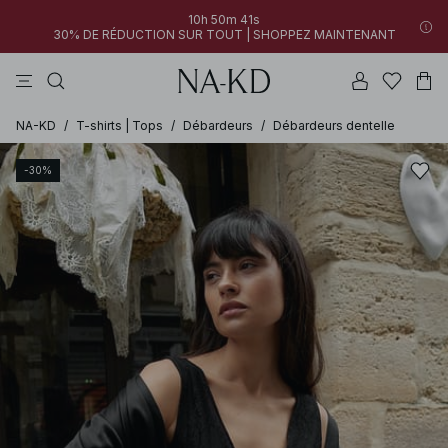
10h 50m 41s
30% DE RÉDUCTION SUR TOUT | SHOPPEZ MAINTENANT
pantalons
robes
tops
noirs
marron
NA-KD
/
T-shirts | Tops
/
Débardeurs
/
Débardeurs dentelle
-30%