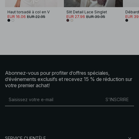
Haut torsadé à col en V
Slit Detail Lace Singlet
Débarde
EUR 16.06
EUR 22.95
EUR 27.96
EUR 39.95
EUR 39
Abonnez-vous pour profiter d’offres spéciales,
d’événements exclusifs et recevez 15 % de réduction sur
votre premier achat!
S'INSCRIRE
SERVICE CLIENTÈLE