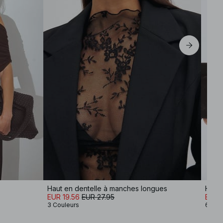
Haut en dentelle à manches longues
Haut 
EUR 19.56
EUR 27.95
EUR 2
3 Couleurs
6 Cou