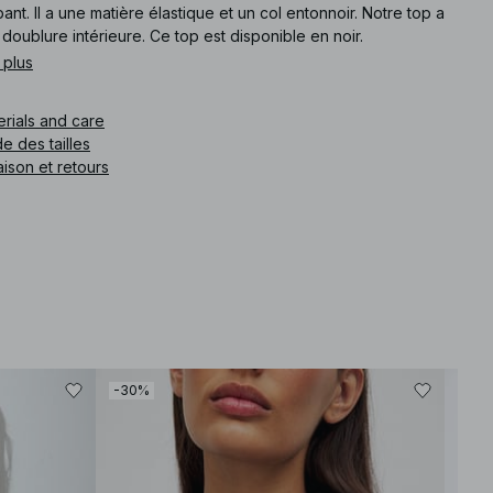
ant. Il a une matière élastique et un col entonnoir. Notre top a
doublure intérieure. Ce top est disponible en noir.
 plus
e article
:
1100-012377-0002
erials and care
e des tailles
aison et retours
-30%
-30