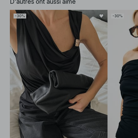
D'autres ont aussi aimé
-30%
-30%