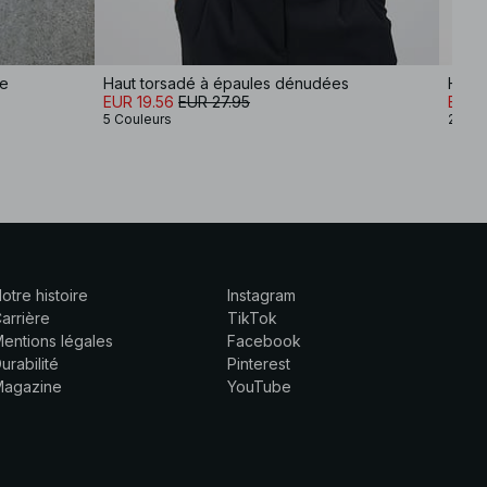
ée
Haut torsadé à épaules dénudées
Haut 
EUR 19.56
EUR 27.95
EUR 
5 Couleurs
2 Cou
otre histoire
Instagram
arrière
TikTok
entions légales
Facebook
urabilité
Pinterest
Magazine
YouTube