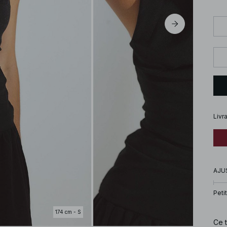
Livr
AJU
Petit
174 cm - S
Ce 