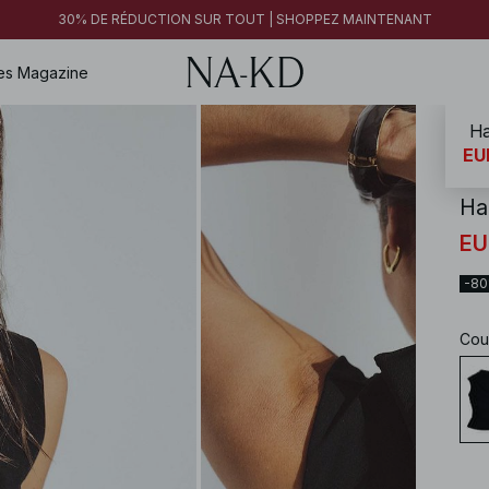
30% DE RÉDUCTION SUR TOUT | SHOPPEZ MAINTENANT
es
Magazine
Ha
NA-
EU
Ha
EU
-8
Cou