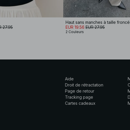
Haut sans manches à taille fronc
 27.95
EUR 19.56
EUR 27.95
2 Couleurs
Aide
N
Droit de rétractation
C
Page de retour
M
Tracking page
D
Cartes cadeaux