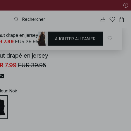
ut drapé en jersey
AJOUTER AU PANIER
KD
/
T-shirts | Tops
/
Hauts sans manches
R 7.99
EUR 39.95
ut drapé en jersey
R 7.99
EUR 39.95
0%
leur
:
Noir