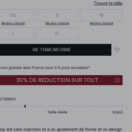
Trouve ta taille
XS
S
M
Me tenir informé
Me tenir informé
Me tenir informé
L
XL
ME TENIR INFORMÉ
aison gratuite dans France sous 3-5 jours ouvrables*
30% DE RÉDUCTION SUR TOUT
STEMENT
Taille réelle
Grand
top est sans manches et a un ajustement de forme et un design