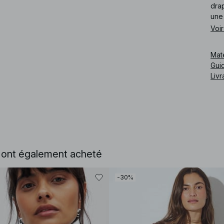
drap
une 
Voir
Cod
Mat
Guid
Livr
e ont également acheté
-30%