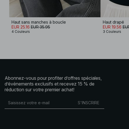
Haut sans manches à boucle
Haut drapé
EUR 25.16
EUR 35.95
EUR 19.56
EUR
4 Couleurs
3 Couleurs
Abonnez-vous pour profiter d’offres spéciales,
d’événements exclusifs et recevez 15 % de
réduction sur votre premier achat!
S'INSCRIRE