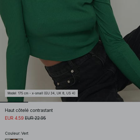
Model
:
175 cm - x-small (EU 34, UK 8, US 4)
Haut côtelé contrastant
EUR 4.59
EUR 22.95
Couleur
:
Vert