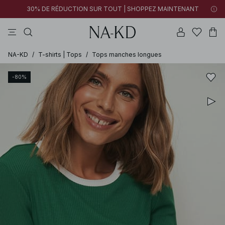
30% DE RÉDUCTION SUR TOUT | SHOPPEZ MAINTENANT
pantalons
tops
robes
noirs
marron
NA-KD
/
T-shirts | Tops
/
Tops manches longues
-80%