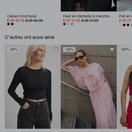
Cabas rond tissé
Haut en dentelle à manches longues
EUR 46.16
EUR 65.95
EUR 19.56
EUR 27.95
EUR 27
D'autres ont aussi aimé
-30%
-40%
-60%