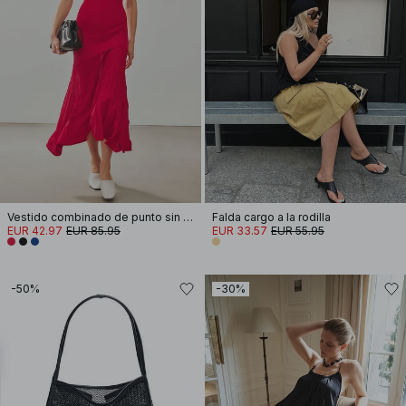
Vestido combinado de punto sin mangas
Falda cargo a la rodilla
EUR 42.97
EUR 85.95
EUR 33.57
EUR 55.95
-50%
-30%