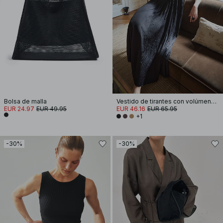
Bolsa de malla
Vestido de tirantes con volúmenes fruncidos
EUR 24.97
EUR 49.95
EUR 46.16
EUR 65.95
+1
-30%
-30%