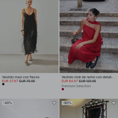
Vestido maxi con flecos
Vestido midi de ramio con detalle de pañuelo
EUR 37.97
EUR 75.95
EUR 64.97
EUR 129.95
Premium Selection
-40%
-80%