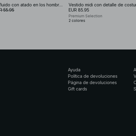
Vestido maxi fluido con atado en los hombros
Vestido midi con detalle de costur
R 55.95
EUR 85.95
Premium Selection
2 colores
Ayuda
Política de devoluciones
Página de devoluciones
C
Gift cards
S