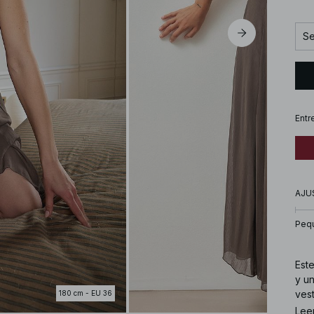
Se
Entr
AJU
Peq
Este
y un
vest
180 cm - EU 36
Lee