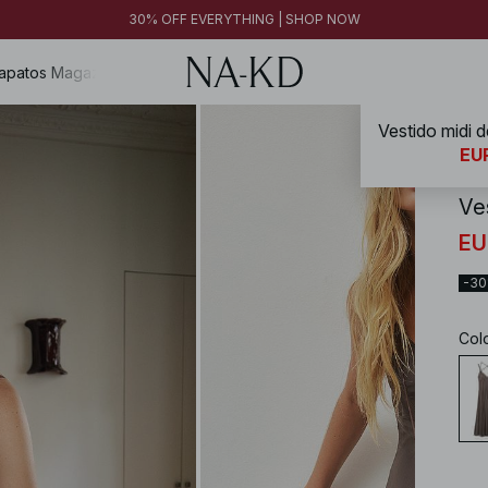
30% OFF EVERYTHING | SHOP NOW
apatos
Magazine
Vestido midi d
NA-
EUR
Ve
EU
-3
Col