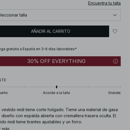
Encuentra tu talla
leccionar talla
AÑADIR AL CARRITO
ega gratuita a España en 3-6 días laborables*
30% OFF EVERYTHING
STE
ueño
Acorde a la talla
Grande
 vestido midi tiene corte holgado. Tiene una material de gasa
 diseño con espalda abierta con cremallera trasera oculta. El
ido midi tiene tirantes ajustables y un forro.
r más