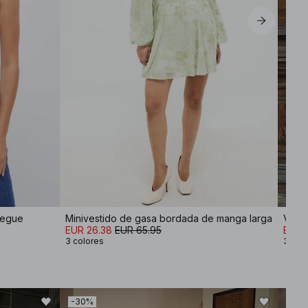
iegue
Minivestido de gasa bordada de manga larga
Vesti
EUR 26.38
EUR 65.95
EUR 
3 colores
3 col
-30%
-30