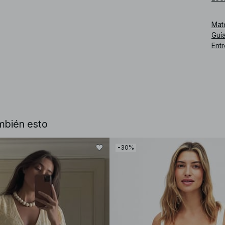
Mat
Guía
Ent
mbién esto
Núm
-30%