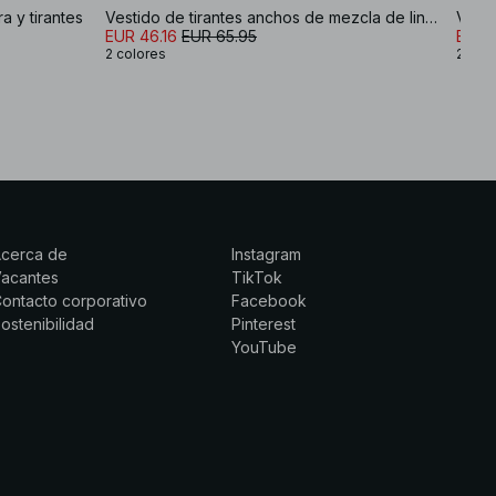
a y tirantes
Vestido de tirantes anchos de mezcla de lino con volúmenes y efecto arrugado
EUR 46.16
EUR 65.95
EUR 
2 colores
2 col
Acerca de
Instagram
Vacantes
TikTok
ontacto corporativo
Facebook
ostenibilidad
Pinterest
YouTube