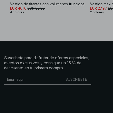
Vestido de tirantes con volúmenes fruncidos
EUR 46.16
EUR 65.95
EUR 27.97
EU
4 colores
2 colores
Suscríbete para disfrutar de ofertas especiales,
eventos exclusivos y consigue un 15 % de
descuento en tu primera compra.
SUSCRÍBETE