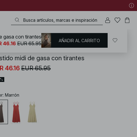
e gasa con tirantes
AÑADIR AL CARRITO
KD
/
Vestidos
/
Vestidos de gasa
 46.16
EUR 65.95
stido midi de gasa con tirantes
R 46.16
EUR 65.95
0%
or
:
Marrón