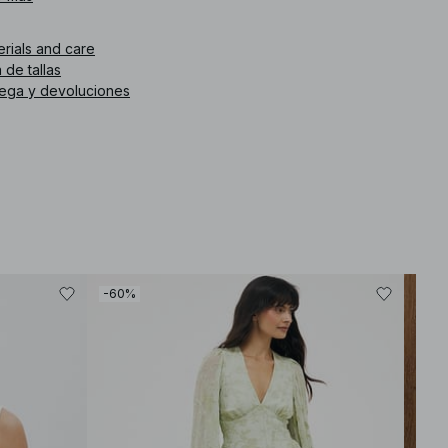
What is the fit like? The fit is flowy and relaxed, providing ease
of movement while maintaining a graceful silhouette.
erials and care
How does the material feel? The chiffon fabric is light and airy,
offering a soft touch against the skin.
 de tallas
Is it suitable for summer events? Yes, its breathable material and
rega y devoluciones
open back design make it an excellent choice for warm-
weather gatherings.
How should I style it? Consider pairing it with strappy sandals
and minimalist jewelry to enhance its elegant simplicity.
How should I care for it? We recommend checking the care
label. Typically, gentle washing and air drying will help
preserve the quality of the fabric.
. de artículo
:
1100-013226-0017
-60%
-50