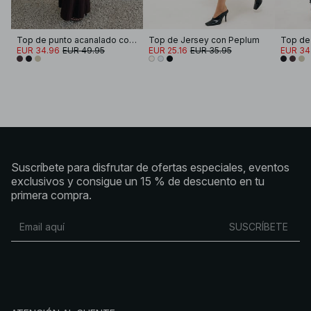
Top de punto acanalado con volantes
Top de Jersey con Peplum
EUR 34.96
EUR 49.95
EUR 25.16
EUR 35.95
EUR 34
Suscríbete para disfrutar de ofertas especiales, eventos
exclusivos y consigue un 15 % de descuento en tu
primera compra.
SUSCRÍBETE