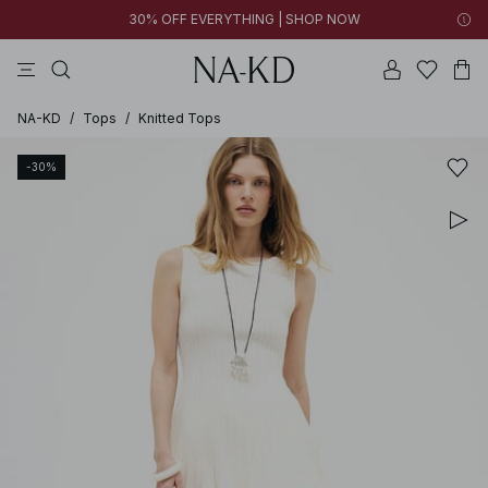
30% OFF EVERYTHING | SHOP NOW
vestidos
pantalones
tops
collar
negras
NA-KD
/
Tops
/
Knitted Tops
-30%