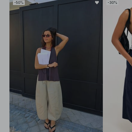
-50%
-30%