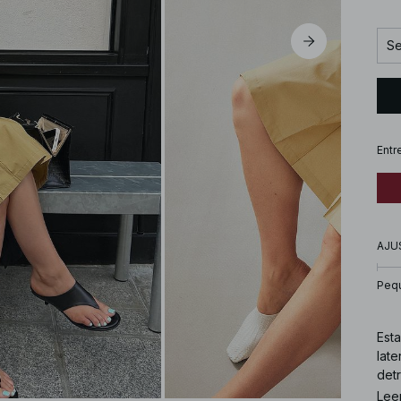
Se
Entr
AJU
Peq
Esta
late
detr
Lee