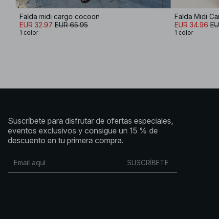
Falda midi cargo cocoon
Falda Midi C
EUR 32.97
EUR 65.95
EUR 34.96
EU
1 color
1 color
Suscríbete para disfrutar de ofertas especiales,
eventos exclusivos y consigue un 15 % de
descuento en tu primera compra.
SUSCRÍBETE