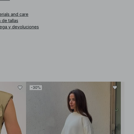
. de artículo
:
1100-013183-0005
erials and care
 de tallas
rega y devoluciones
-30%
-30