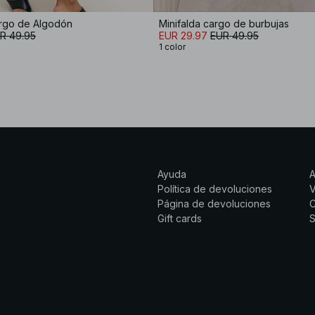
argo de Algodón
Minifalda cargo de burbujas
R 49.95
EUR 29.97
EUR 49.95
1 color
Ayuda
Política de devoluciones
Página de devoluciones
C
Gift cards
S