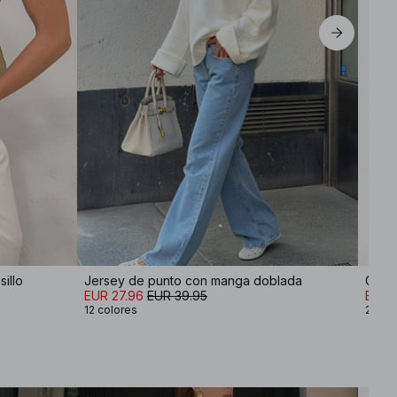
illo
Jersey de punto con manga doblada
Cami
EUR 27.96
EUR 39.95
EUR 3
12 colores
2 col