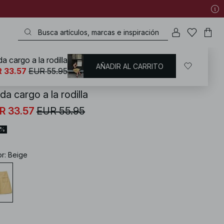
da cargo a la rodilla
AÑADIR AL CARRITO
KD
/
Faldas
/
Faldas midi
 33.57
EUR 55.95
da cargo a la rodilla
R 33.57
EUR 55.95
0%
or
:
Beige