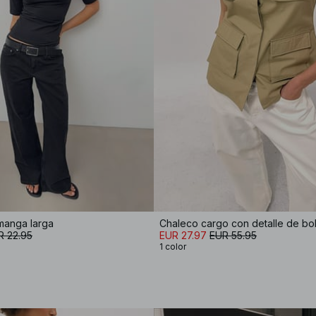
manga larga
Chaleco cargo con detalle de bols
R 22.95
EUR 27.97
EUR 55.95
1 color