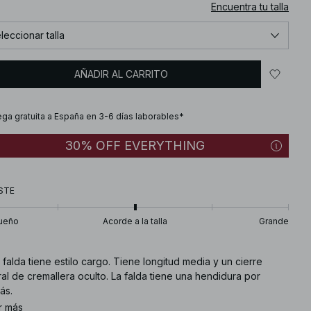
Encuentra tu talla
leccionar talla
AÑADIR AL CARRITO
ega gratuita a España en 3-6 días laborables*
30% OFF EVERYTHING
STE
ueño
Acorde a la talla
Grande
 falda tiene estilo cargo. Tiene longitud media y un cierre
ral de cremallera oculto. La falda tiene una hendidura por
ás.
r más