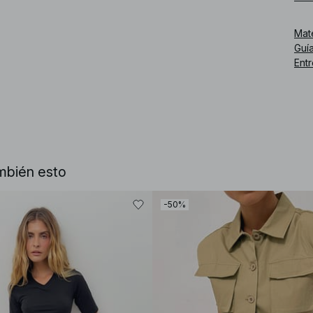
Núm
Mat
Guía
Ent
mbién esto
-50%