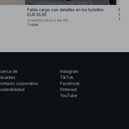
Falda cargo con detalles en los bolsillos
EUR 55.95
EUR 
1 colo
Charlotte Olivia x NA-KD
1 color
Acerca de
Instagram
Vacantes
TikTok
ontacto corporativo
Facebook
ostenibilidad
Pinterest
YouTube