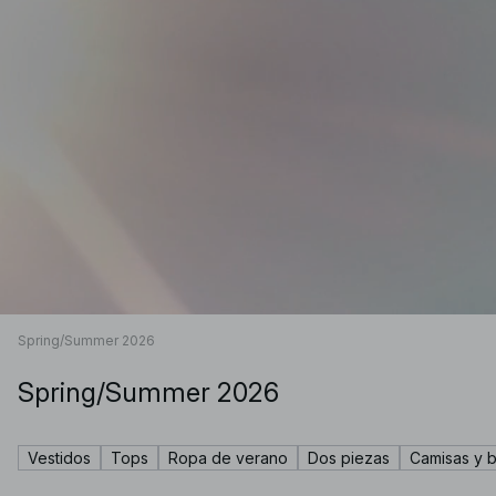
Spring/Summer 2026
Spring/Summer 2026
Vestidos
Tops
Ropa de verano
Dos piezas
Camisas y b