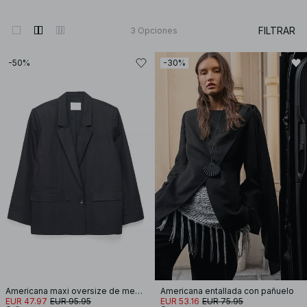
FILTRAR
3
Opciones
-50%
-30%
Americana maxi oversize de mezcla de lino
Americana entallada con pañuelo
EUR 47.97
EUR 95.95
EUR 53.16
EUR 75.95