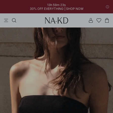
13h 59m 23s
30% OFF EVERYTHING | SHOP NOW
vestidos
pantalones
tops
collar
grises