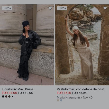
-30%
-30%
Floral Print Maxi Dress
Vestido maxi con detalle de costura
EUR 34.96
EUR 49.95
EUR 46.16
EUR 65.95
+1
Maria Kragmann x NA-KD