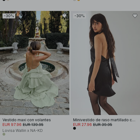
-30%
-30%
Vestido maxi con volantes
Minivestido de raso martillado con lazo en la espalda
EUR 97.96
EUR 139.95
EUR 27.96
EUR 39.95
Lovisa Wallin x NA-KD