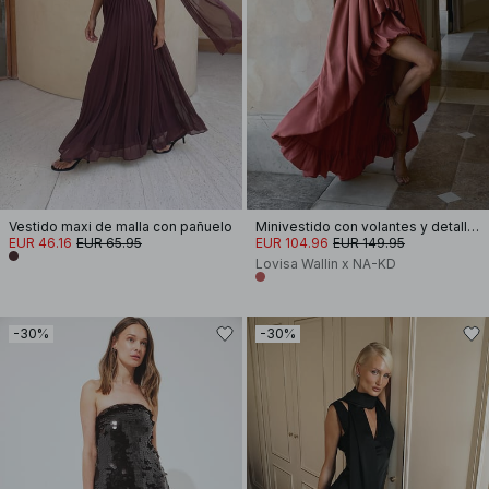
Vestido maxi de malla con pañuelo
Minivestido con volantes y detalle de cola
EUR 46.16
EUR 65.95
EUR 104.96
EUR 149.95
Lovisa Wallin x NA-KD
-30%
-30%