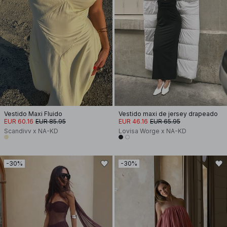
Vestido Maxi Fluido
Vestido maxi de jersey drapeado
EUR 60.16
EUR 85.95
EUR 46.16
EUR 65.95
Scandivv x NA-KD
Lovisa Worge x NA-KD
-30%
-30%