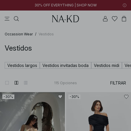
30% OFF EVERYTHING | SHOP NOW
vestidos
pantalones
tops
collar
negras
Occassion Wear
/
Vestidos
Vestidos
Vestidos largos
Vestidos invitadas boda
Vestidos midi
Ves
FILTRAR
115
Opciones
-30%
-30%