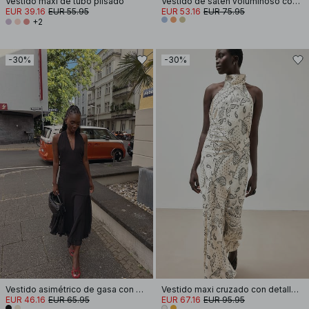
Vestido maxi de tubo plisado
Vestido de satén voluminoso con lazo en la espalda
EUR 39.16
EUR 55.95
EUR 53.16
EUR 75.95
+2
-30%
-30%
Vestido asimétrico de gasa con cuello halter
Vestido maxi cruzado con detalle de espalda halter
EUR 46.16
EUR 65.95
EUR 67.16
EUR 95.95