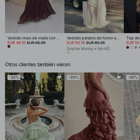
Vestido maxi de malla con pañuelo
Vestido palabra de honor asimétrico fluido
EUR 46.16
EUR 65.95
EUR 60.16
EUR 85.95
EUR 19
Sophie Murray x NA-KD
Otros clientes también vieron
-30%
-30%
-30%