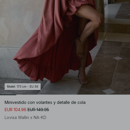
Model
:
173 cm - EU 36
Minivestido con volantes y detalle de cola
EUR 104.96
EUR 149.95
Lovisa Wallin x NA-KD