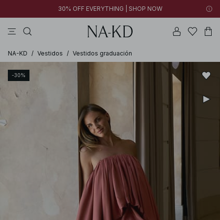
30% OFF EVERYTHING | SHOP NOW
vestidos
tops
pantalones
perla
collar
NA-KD
/
Vestidos
/
Vestidos graduación
-30%