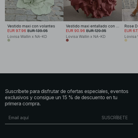
Vestido maxi con volantes
Vestido maxi entallado con volantes en el bajo
Rose De
EUR 97.96
EUR 139.95
EUR 90.96
EUR 129.95
EUR 67.
Lovisa Wallin x NA-KD
Lovisa Wallin x NA-KD
Lovisa 
Suscríbete para disfrutar de ofertas especiales, eventos
exclusivos y consigue un 15 % de descuento en tu
primera compra.
SUSCRÍBETE