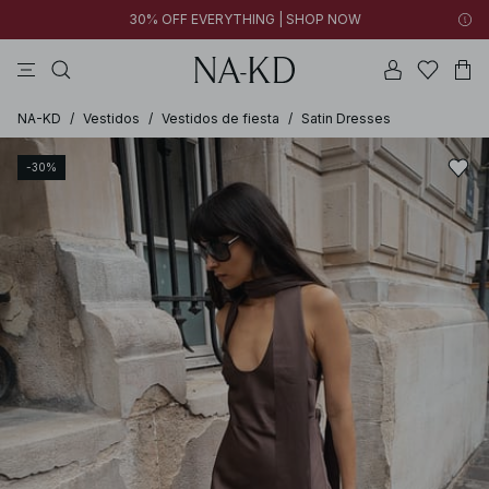
30% OFF EVERYTHING | SHOP NOW
vestidos
pantalones
tops
poliésteres
collar
NA-KD
/
Vestidos
/
Vestidos de fiesta
/
Satin Dresses
-30%