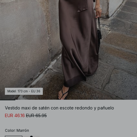
Model
:
173 cm - EU 36
Vestido maxi de satén con escote redondo y pañuelo
EUR 46.16
EUR 65.95
Color
:
Marrón