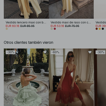
Vestido lencero maxi con bufanda
Vestido maxi de raso con cuello halter
EUR 60.16
EUR 85.95
EUR 53.16
EUR 75.95
EUR 39
Otros clientes también vieron
-30%
-60%
-30%