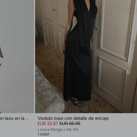
Minivestido de raso martillado con lazo en la espalda
Vestido maxi con detalle de encaje
EUR 32.97
EUR 65.95
Lovisa Worge x NA-KD
1 color