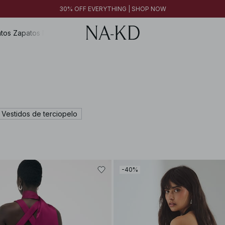
30% OFF EVERYTHING | SHOP NOW
30% OFF EVERYTHING | SHOP NOW
FINAL SALE | SHOP NOW
tos
Zapatos
Magazine
Vestidos de terciopelo
-40%