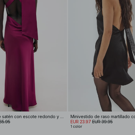
Vestido maxi de satén con escote redondo y pañuelo
65.95
EUR 23.97
EUR 39.95
1 color