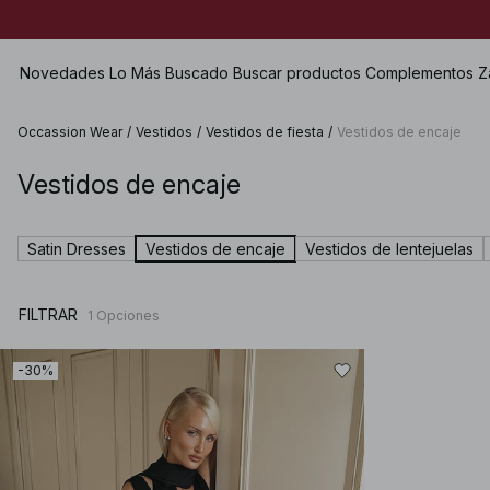
Novedades
Lo Más Buscado
Buscar productos
Complementos
Z
Occassion Wear
/
Vestidos
/
Vestidos de fiesta
/
Vestidos de encaje
Vestidos de encaje
Ver todo
Ver todo
Ver todo
Shorts
Vestidos
Bolsos
Zapatos planos
Bañadores
Satin Dresses
Vestidos de encaje
Vestidos de lentejuelas
Tops
Joyería
Heels
Lencería
Jerséis
Gafas de sol
Zapatos de cuero
Dos piezas
FILTRAR
1
Opciones
Camisas & Blusas
Cinturones
Botas
Premium Selection
Abrigos & Chaquetas
Pañuelos
Próximamente
-30%
Americanas
Gorros & Guantes
Premios especiales
Pantalones
Accesorios para el pelo
Vaqueros
Guantes
Faldas