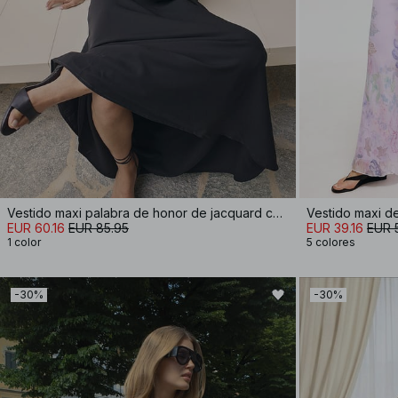
Vestido maxi palabra de honor de jacquard con volumen
Vestido maxi de
EUR 60.16
EUR 85.95
EUR 39.16
EUR 
1 color
5 colores
-30%
-30%