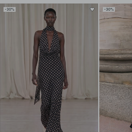
-30%
-30%