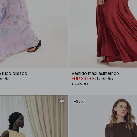
 tubo plisado
Vestido maxi asimétrico
55.95
EUR 39.16
EUR 55.95
2 colores
-30%