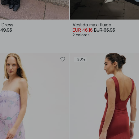
i Dress
Vestido maxi fluido
 49.95
EUR 46.16
EUR 65.95
2 colores
-30%