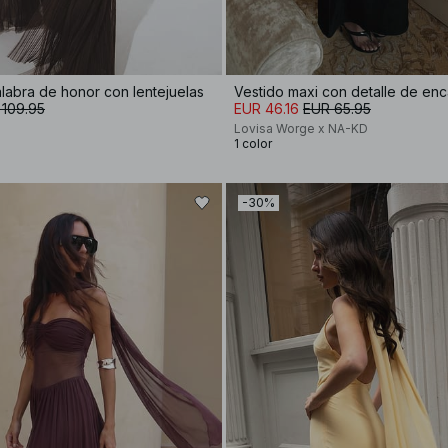
labra de honor con lentejuelas
Vestido maxi con detalle de enc
 109.95
EUR 46.16
EUR 65.95
Lovisa Worge x NA-KD
1 color
-30%