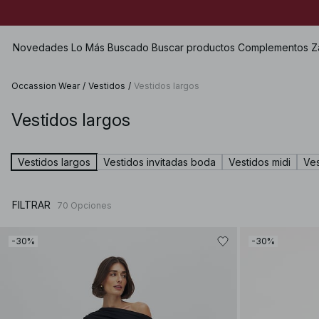
Novedades
Lo Más Buscado
Buscar productos
Complementos
Z
Occassion Wear
/
Vestidos
/
Vestidos largos
Vestidos largos
Ver todo
Ver todo
Ver todo
Shorts
Vestidos
Bolsos
Zapatos planos
Bañadores
Vestidos largos
Vestidos invitadas boda
Vestidos midi
Ves
Tops
Joyería
Heels
Lencería
Jerséis
Gafas de sol
Zapatos de cuero
Dos piezas
FILTRAR
70
Opciones
Camisas & Blusas
Cinturones
Botas
Premium Selection
Abrigos & Chaquetas
Pañuelos
Próximamente
-30%
-30%
Americanas
Gorros & Guantes
Premios especiales
Pantalones
Accesorios para el pelo
Vaqueros
Guantes
Faldas