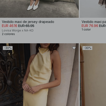
Vestido maxi de jersey drapeado
Vestido maxi pa
EUR 46.16
EUR 65.95
EUR 76.96
EUR
1 color
Lovisa Worge x NA-KD
2 colores
-30%
-30%