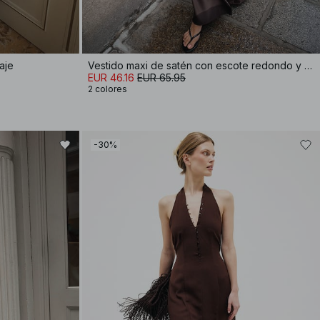
aje
Vestido maxi de satén con escote redondo y pañuelo
EUR 46.16
EUR 65.95
2 colores
-30%