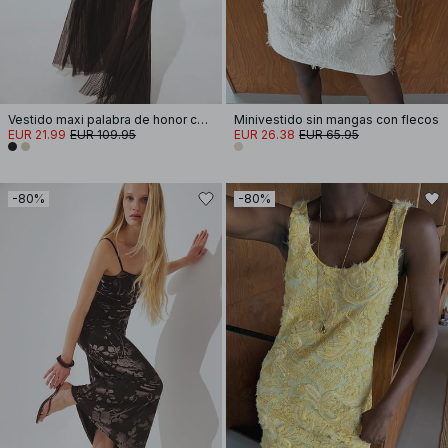
Vestido maxi palabra de honor con lentejuelas
Minivestido sin mangas con flecos
EUR 21.99
EUR 109.95
EUR 26.38
EUR 65.95
-80%
-80%