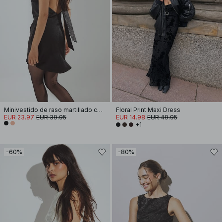
Minivestido de raso martillado con lazo en la espalda
Floral Print Maxi Dress
EUR 23.97
EUR 39.95
EUR 14.98
EUR 49.95
+1
-60%
-80%