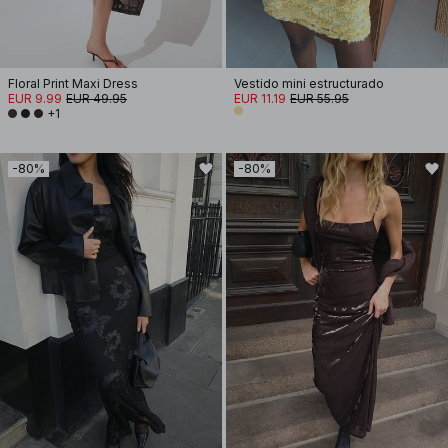
Floral Print Maxi Dress
Vestido mini estructurado
EUR 9.99
EUR 49.95
EUR 11.19
EUR 55.95
+1
-80%
-80%