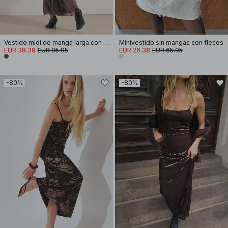
Vestido midi de manga larga con pedrería
Minivestido sin mangas con flecos
EUR 38.38
EUR 95.95
EUR 26.38
EUR 65.95
-80%
-80%