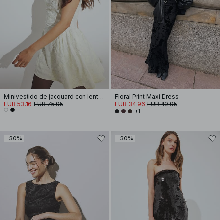
Minivestido de jacquard con lentejuelas y volantes en la cadera
Floral Print Maxi Dress
EUR 53.16
EUR 75.95
EUR 34.96
EUR 49.95
+1
-30%
-30%