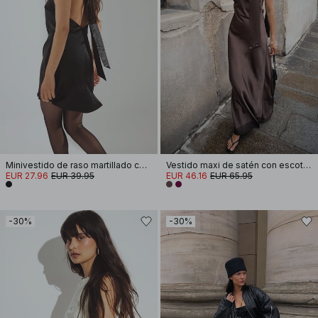
Minivestido de raso martillado con lazo en la espalda
Vestido maxi de satén con escote redondo y pañuelo
EUR 27.96
EUR 39.95
EUR 46.16
EUR 65.95
-30%
-30%