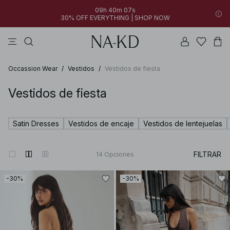
09h 40m 07s
30% OFF EVERYTHING | SHOP NOW
vestidos
tops
pantalones
collar
marrón oscuro
Occassion Wear
/
Vestidos
/
Vestidos de fiesta
Vestidos de fiesta
Satin Dresses
Vestidos de encaje
Vestidos de lentejuelas
FILTRAR
14
Opciones
-30%
-30%