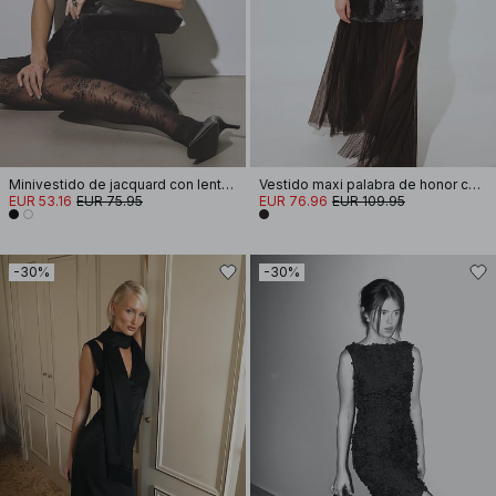
Minivestido de jacquard con lentejuelas y volantes en la cadera
Vestido maxi palabra de honor con lentejuelas
EUR 53.16
EUR 75.95
EUR 76.96
EUR 109.95
-30%
-30%