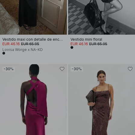
Vestido maxi con detalle de encaje
Vestido mini floral
EUR 46.16
EUR 65.95
EUR 46.16
EUR 65.95
Lovisa Worge x NA-KD
-30%
-30%