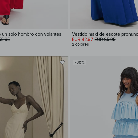
e un solo hombro con volantes
55.95
EUR 42.97
EUR 85.95
2 colores
-60%