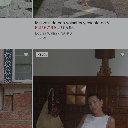
Minivestido con volantes y escote en V
EUR 67.16
EUR 95.95
Lovisa Wallin x NA-KD
1 color
-30%