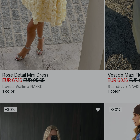
Rose Detail Mini Dress
Vestido Maxi Fl
EUR 67.16
EUR 95.95
EUR 60.16
EUR 
Lovisa Wallin x NA-KD
Scandivv x NA-K
1 color
1 color
-30%
-30%