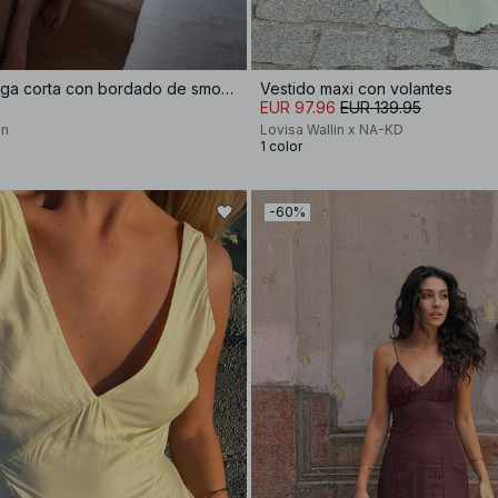
Vestido de manga corta con bordado de smocks
Vestido maxi con volantes
EUR 97.96
EUR 139.95
on
Lovisa Wallin x NA-KD
1 color
-60%