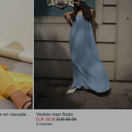
Vestido maxi de gasa con escote en cascada y pañuelo
Vestido maxi fluido
EUR 46.16
EUR 65.95
2 colores