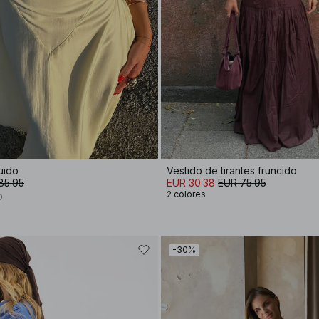
uido
Vestido de tirantes fruncido
85.95
EUR 30.38
EUR 75.95
2 colores
D
-30%