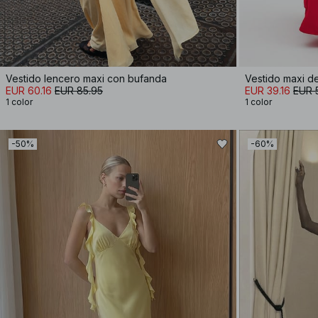
Vestido lencero maxi con bufanda
Vestido maxi d
EUR 60.16
EUR 85.95
EUR 39.16
EUR 
1 color
1 color
-50%
-60%