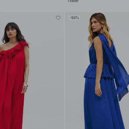
1 color
-50%