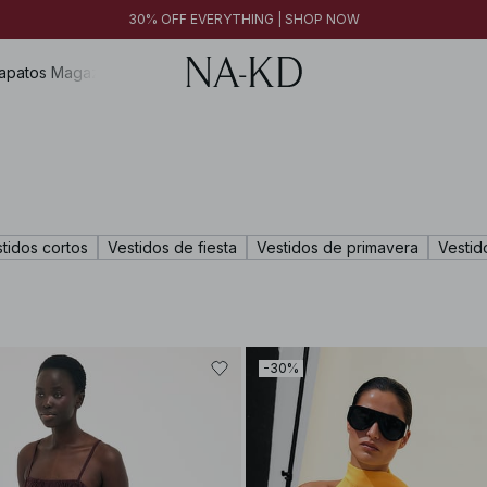
30% OFF EVERYTHING | SHOP NOW
apatos
Magazine
tidos cortos
Vestidos de fiesta
Vestidos de primavera
Vestid
-30%