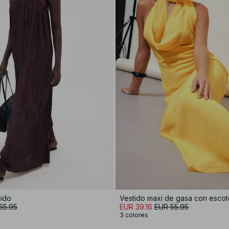
uido
65.95
EUR 39.16
EUR 55.95
3 colores