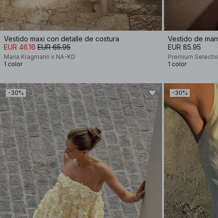
Vestido maxi con detalle de costura
EUR 46.16
EUR 65.95
EUR 85.95
Maria Kragmann x NA-KD
Premium Selecti
1 color
1 color
-30%
-30%