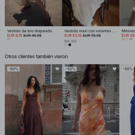
Vestido de lino drapeado
Vestido maxi con volantes y smocks
EUR 9.19
EUR 45.95
EUR 53.16
EUR 75.95
EUR 46
NA-KD
Otros clientes también vieron
-60%
-50%
-50%