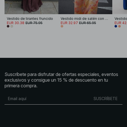
Vestido de tirantes fruncido
Vestido midi de satén con volantes en el bajo
EUR 30.38
EUR 75.95
EUR 32.97
EUR 65.95
EUR 42
Suscríbete para disfrutar de ofertas especiales, eventos
exclusivos y consigue un 15 % de descuento en tu
primera compra.
SUSCRÍBETE