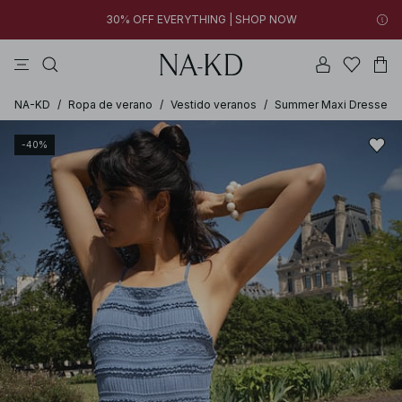
30% OFF EVERYTHING | SHOP NOW
vestidos
pantalones
tops
collar
marrón oscuro
00h 30m 17s
00h 30m 17s
30% OFF EVERYTHING | SHOP NOW
FINAL SALE | SHOP NOW
FINAL SALE | SHOP NOW
NA-KD
/
Ropa de verano
/
Vestido veranos
/
Summer Maxi Dresses
-40%