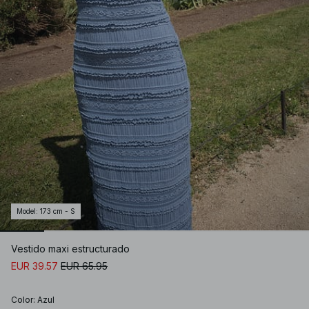
Model
:
173 cm - S
Vestido maxi estructurado
EUR 39.57
EUR 65.95
Color
:
Azul