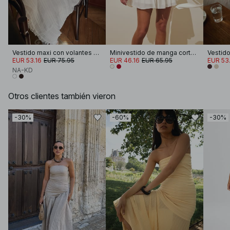
Vestido maxi con volantes y smocks
Minivestido de manga corta con cintura atada
EUR 53.16
EUR 75.95
EUR 46.16
EUR 65.95
EUR 53.
NA-KD
Otros clientes también vieron
-30%
-60%
-30%