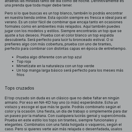
atraerás las miradas tanto de día como de noche. Definitivamente es
una prenda que toda mujer debe tener.
Pero si lo que buscas es un top blanco, también lo podrás encontrar
en nuestra tienda online. Esta opción siempre es fresca e ideal para el
verano. Es un color fácil de combinar que encaja tanto en ocasiones
formales como en ambientes más relajados. Aquí también puedes
jugar con los modelos y estilos. Siempre encontrarás un top que se
ajuste a tus deseos. Prueba con el color blanco un top espalda
descubierta. Será perfecto para lucir tu bronceado estival. O si
prefieres algo con más cobertura, prueba con uno de tirantes,
perfecto para combinar con distintas capas en época de entretiempo.
Prueba algo diferente con un top azul
Top roja
Mimetízate en la naturaleza con un top verde
Un top manga larga básico será perfecto para los meses más
fríos
Tops cruzados
El top cruzado sin duda es un clásico que no debe faltar en ningún
armario. Por eso en NA-KD hay uno (o más) esperándote. Echa un
vistazo y escoge el que más te guste. Podrás combinarlo según el
color y la ocasión. Una fiesta, un día de trabajo o simplemente para dar
un paseo por la mañana. Con cualquiera lucirás genial y supercómoda.
Prueba en este estilo los tops sin tirantes, siempre funcionales y
elegantes. Combínalos con una falda holgada o vaqueros, según el
caso. Pero si quieres verte aún más relajada o desenfadada, úsalos