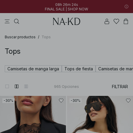
08h 26m 22s
FINAL SALE | SHOP NOW
vestidos
pantalones
tops
blancos
collar
08h 26m 22s
30% OFF EVERYTHING | SHOP NOW
FINAL SALE | SHOP NOW
Buscar productos
/
Tops
Tops
Camisetas de manga larga
Tops de fiesta
Camisetas de man
FILTRAR
965
Opciones
-30%
-30%