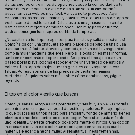
de tus sueños entre miles de opciones desde la comodidad de tu
casa? Pues ese paraíso existe y está a tan solo un clic. Además,
buscar en esta web es muy fácil. Así que no te preocupes. Aquí
encontrarás las mejores marcas y constantes ofertas tanto de tops de
vestir como de estilo casual. Dale alas a tu imaginación e inspírate
para hacer las mejores combinaciones. Con muy poco esfuerzo,
podrás conseguir los mejores outfits de temporada.
¿Necesitas varios tops elegantes para tus citas y salidas nocturnas?
Combínalos con una chaqueta abierta o lúcelos debajo de una blusa
transparente. Siéntete atrevida y cómoda, con un estilo vanguardista
como la mujer moderna que eres. Pero si la ocasión es más informal,
también encontrarás el top indicado. Sea para el trabajo o para un
paseo por la playa, podrás escoger entre una variedad de estilos y
colores. Los tops de mujer quedan geniales con vaqueros o con
faldas. Por eso son una de las prendas de vestir femeninas
preferidas. Si quieres saber más sobre cómo combinarlos, ¡sigue
leyendo!
El top en el color y estilo que buscas
Como ya sabes, el top es una prenda muy versátil y en NA-KD podrás
encontrarlo en una gran variedad de estilos y colores. Por ejemplo, si
lo que buscas es un top negro para ampliar tu fondo de armario, tienes
cientos de modelos entre los que escoger. Pero si te gusta más de
uno, ¡genial! Diviértete creando looks totalmente distintos. Una opción
interesante resulta este color tan sobrio, pero en unos tops cuello
halter. La elegancia hecha mujer. Al resaltar tus líneas femeninas,