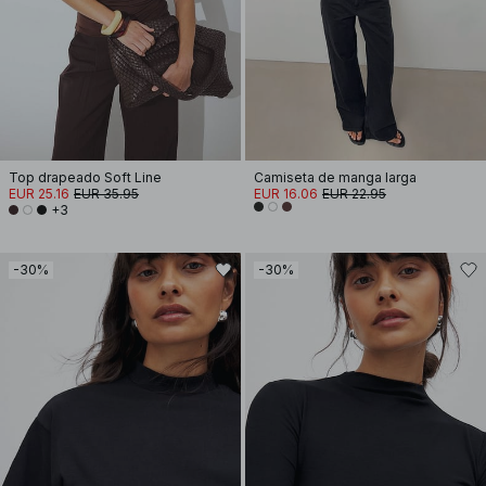
Top drapeado Soft Line
Camiseta de manga larga
EUR 25.16
EUR 35.95
EUR 16.06
EUR 22.95
+3
-30%
-30%