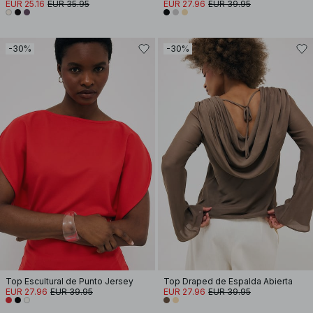
EUR 25.16
EUR 35.95
EUR 27.96
EUR 39.95
-30%
-30%
Top Escultural de Punto Jersey
Top Draped de Espalda Abierta
EUR 27.96
EUR 39.95
EUR 27.96
EUR 39.95