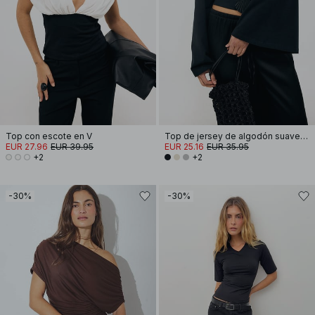
Top con escote en V
Top de jersey de algodón suave con mangas anchas
EUR 27.96
EUR 39.95
EUR 25.16
EUR 35.95
+2
+2
-30%
-30%