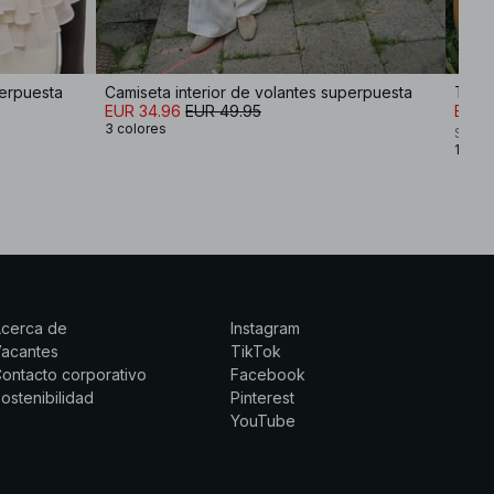
perpuesta
Camiseta interior de volantes superpuesta
Top d
EUR 34.96
EUR 49.95
EUR 
3 colores
Sofi 
1 colo
Acerca de
Instagram
Vacantes
TikTok
ontacto corporativo
Facebook
ostenibilidad
Pinterest
YouTube