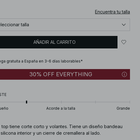
Encuentra tu talla
leccionar talla
AÑADIR AL CARRITO
ega gratuita a España en 3-6 días laborables*
30% OFF EVERYTHING
STE
ueño
Acorde a la talla
Grande
e top tiene corte corto y volantes. Tiene un diseño bandeau
silicona interior y un cierre de cremallera al lado.