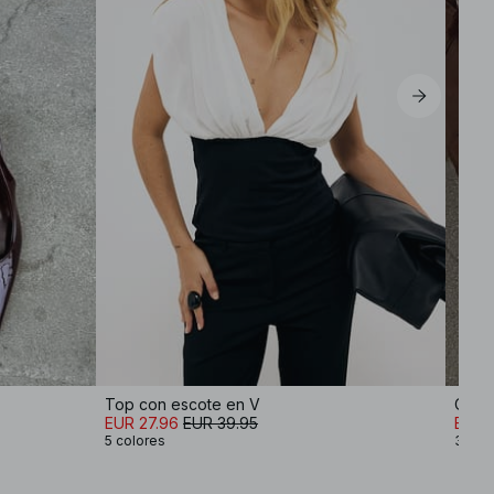
EU 42
EU 44
Top con escote en V
Cárdi
EUR 27.96
EUR 39.95
EUR 
5 colores
3 col