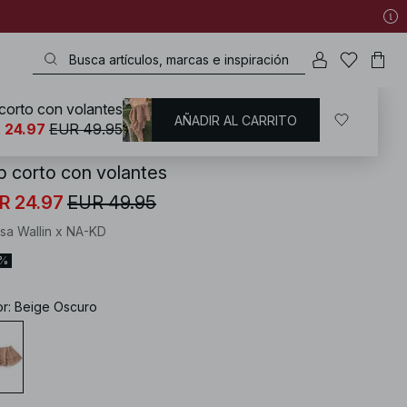
corto con volantes
AÑADIR AL CARRITO
KD
/
Ropa de verano
/
Conjuntos de verano
 24.97
EUR 49.95
p corto con volantes
R 24.97
EUR 49.95
isa Wallin x NA-KD
0%
or
:
Beige Oscuro