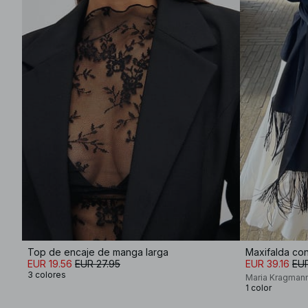
Top de encaje de manga larga
Maxifalda con 
EUR 19.56
EUR 27.95
EUR 39.16
EUR
3 colores
Maria Kragman
1 color