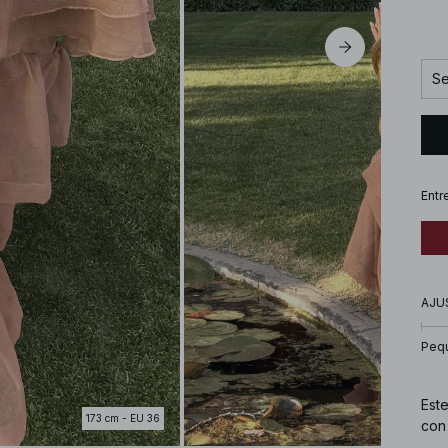
Se
Entr
AJU
Peq
Est
173 cm - EU 36
con 