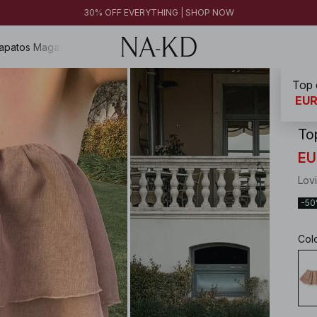
30% OFF EVERYTHING | SHOP NOW
apatos
Magazine
Top 
NA-
EUR
To
EU
Lov
-5
Col