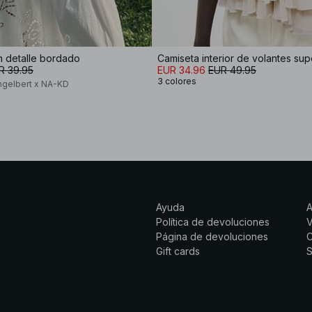
n detalle bordado
Camiseta interior de volantes su
R 39.95
EUR 34.96
EUR 49.95
3 colores
ngelbert x NA-KD
Ayuda
Política de devoluciones
Página de devoluciones
C
Gift cards
S