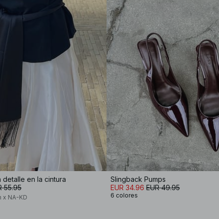
detalle en la cintura
Slingback Pumps
 55.95
EUR 34.96
EUR 49.95
6 colores
n x NA-KD