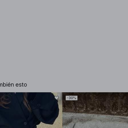
mbién esto
-30%