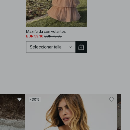
Maxifalda con volantes
EUR 53.16
EUR 75.95
Seleccionar talla
Seleccionar talla
EU 32
EU 34
-30%
-30
EU 36
EU 38
EU 40