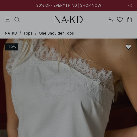
30% OFF EVERYTHING | SHOP NOW
vestidos
pantalones
tops
collar
negras
NA-KD
/
Tops
/
One Shoulder Tops
-30%