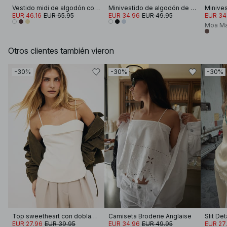
Vestido midi de algodón con mangas cortas y plisados
Minivestido de algodón de manga corta y plisado
EUR 46.16
EUR 65.95
EUR 34.96
EUR 49.95
EUR 34
Moa Ma
Otros clientes también vieron
-30%
-30%
-30%
Top sweetheart con dobladillo
Camiseta Broderie Anglaise
Slit Det
EUR 27.96
EUR 39.95
EUR 34.96
EUR 49.95
EUR 27