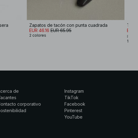
asera
Zapatos de tacón con punta cuadrada
Taco
EUR 46.16
EUR 65.95
EUR 
2 colores
Premi
1 colo
Acerca de
Instagram
Vacantes
TikTok
ontacto corporativo
Facebook
ostenibilidad
Pinterest
YouTube