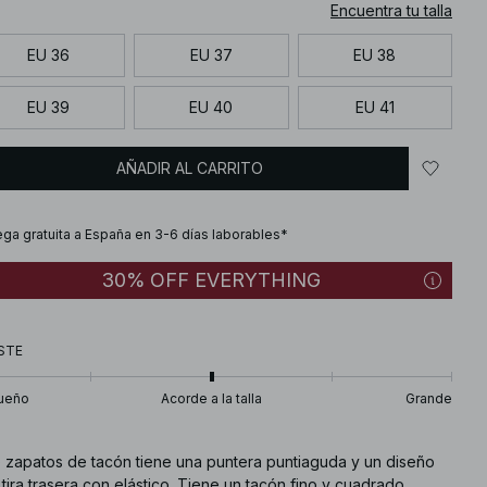
Encuentra tu talla
EU 36
EU 37
EU 38
EU 39
EU 40
EU 41
AÑADIR AL CARRITO
ega gratuita a España en 3-6 días laborables*
30% OFF EVERYTHING
STE
ueño
Acorde a la talla
Grande
e zapatos de tacón tiene una puntera puntiaguda y un diseño
tira trasera con elástico. Tiene un tacón fino y cuadrado.