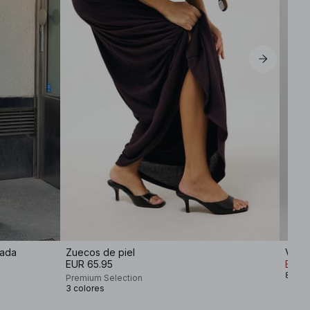
lada
Zuecos de piel
Vaque
EUR 65.95
EUR 
8 col
Premium Selection
3 colores