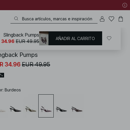
Slingback Pumps
AÑADIR AL CARRITO
KD
/
Zapatos
/
Heels
/
Zapatos de tacón alto
 34.96
EUR 49.95
ingback Pumps
R 34.96
EUR 49.95
0%
or
:
Burdeos