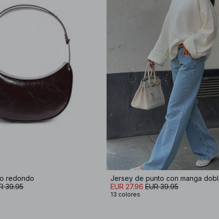
no redondo
Jersey de punto con manga dob
R 39.95
EUR 27.96
EUR 39.95
13 colores