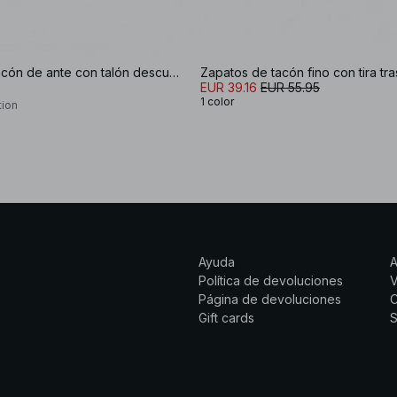
Zapatos de tacón de ante con talón descubierto
Zapatos de tacón fino con tira tr
EUR 39.16
EUR 55.95
1 color
tion
Ayuda
Política de devoluciones
Página de devoluciones
C
Gift cards
S