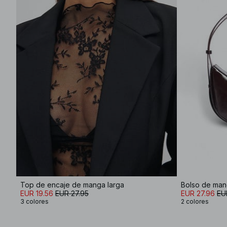
Top de encaje de manga larga
Bolso de ma
EUR 19.56
EUR 27.95
EUR 27.96
EU
3 colores
2 colores