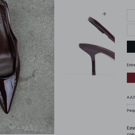
Entr
AJU
Peq
Est
con 