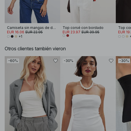
Camiseta sin mangas de doble pliegue
Top corsé con bordado
EUR 16.06
EUR 22.95
EUR 23.97
EUR 39.95
EUR 19
+1
Otros clientes también vieron
-60%
-30%
-30%