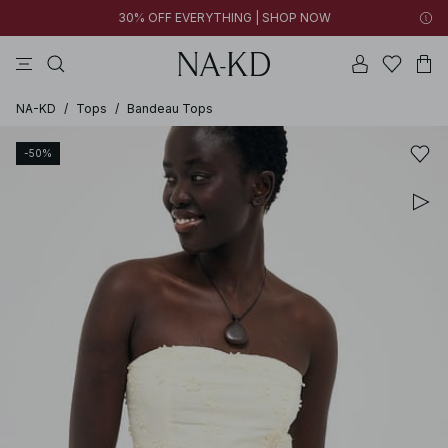
30% OFF EVERYTHING | SHOP NOW
vestidos
pantalones
tops
collar
negras
NA-KD
/
Tops
/
Bandeau Tops
-50%